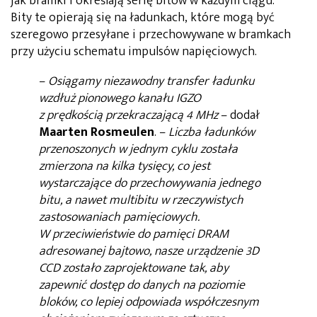
jak bramki i określają serię bitów w każdym ciągu.
Bity te opierają się na ładunkach, które mogą być
szeregowo przesyłane i przechowywane w bramkach
przy użyciu schematu impulsów napięciowych.
–
Osiągamy niezawodny transfer ładunku
wzdłuż pionowego kanału IGZO
z prędkością przekraczającą 4 MHz
– dodał
Maarten Rosmeulen
. –
Liczba ładunków
przenoszonych w jednym cyklu została
zmierzona na kilka tysięcy, co jest
wystarczające do przechowywania jednego
bitu, a nawet multibitu w rzeczywistych
zastosowaniach pamięciowych.
W przeciwieństwie do pamięci DRAM
adresowanej bajtowo, nasze urządzenie 3D
CCD zostało zaprojektowane tak, aby
zapewnić dostęp do danych na poziomie
bloków, co lepiej odpowiada współczesnym