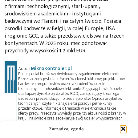
z firmami technologicznymi, start-upami,
środowiskiem akademickim i instytucjami
badawczymi we Flandrii i na całym świecie. Posiada
ośrodki badawcze w Belgii, w całej Europie, USA
i regionie GCC, a także przedstawicielstwa na trzech
kontynentach. W 2025 roku imec odnotował
przychody w wysokości 1,2 mld EUR.
Mikrokontroler.pl
Autor:
Polski portal branżowy dedykowany zagadnieniom elektroniki.
Przeznaczony jest dla inżynierów i konstruktorów, projektantów
hardware i programistów oraz dla studentów uczelni
technicznych i miłośników elektroniki. Zaglądają tu właściciele
startupów, dyrektorzy działów R&D, zarządzający średniego
szczebla i prezesi dużych przedsiębiorstw. Oprócz artykułów
technicznych, czytelnik znajdzie tu porady i pełne kursy
przedmiotowe, informacje o trendach w elektronice, a także
oferty pracy. Przeczyta wywiady, przejrzy aktualności z branży w
kraju i na świecie oraz zadeklaruje swój udział w wydarzeniach,
szkoleniach i konferencjach. Mikrokontroler.pl pełni również rolę
patrona medialnego imprez targowych, konkursów, hackathonów
Zarządzaj zgodą
i seminariów. Zapraszamy do współpracy!