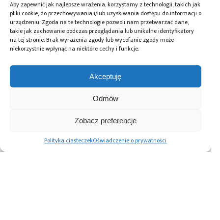
Aby zapewnić jak najlepsze wrażenia, korzystamy z technologii, takich jak
pliki cookie, do przechowywania i/lub uzyskiwania dostępu do informacji o
urządzeniu. Zgoda na te technologie pozwoli nam przetwarzać dane,
Tagi:
AI
,
bramki
,
CCD
,
chipy
,
Compute Express Link
,
takie jak zachowanie podczas przeglądania lub unikalne identyfikatory
DRAM
,
IC-Link
,
IEEE
,
IEEE International Memory
na tej stronie. Brak wyrażenia zgody lub wycofanie zgody może
Workshop
,
IGZO
,
imec
,
Maarten Rosmeulen
,
pamięci
,
niekorzystnie wpłynąć na niektóre cechy i funkcje.
pamięci buforowe
,
półprzewodniki
,
Sztuczna
inteligencja
Akceptuję
Odmów
Przeczytaj również:
Zobacz preferencje
Polityka ciasteczek
Oświadczenie o prywatności
Imec zainstalował
Imec tworzy
Uruchomiono
w linii pilotażowej
konsorcjum
pilotażową linię
NanoIC
uniwersyteckie
produkcyjną „SPINS”
najbardziej
zajmujące się
bazującą na
zaawansowany na
chipami nowej
kwantowych
świecie system
generacji