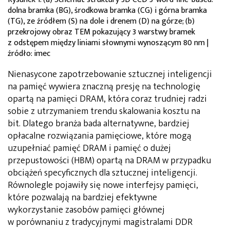
dolna bramka (BG), środkowa bramka (CG) i górna bramka
(TG), ze źródłem (S) na dole i drenem (D) na górze; (b)
przekrojowy obraz TEM pokazujący 3 warstwy bramek
z odstępem między liniami słownymi wynoszącym 80 nm |
źródło: imec
Nienasycone zapotrzebowanie sztucznej inteligencji
na pamięć wywiera znaczną presję na technologię
opartą na pamięci DRAM, która coraz trudniej radzi
sobie z utrzymaniem trendu skalowania kosztu na
bit. Dlatego branża bada alternatywne, bardziej
opłacalne rozwiązania pamięciowe, które mogą
uzupełniać pamięć DRAM i pamięć o dużej
przepustowości (HBM) opartą na DRAM w przypadku
obciążeń specyficznych dla sztucznej inteligencji.
Równolegle pojawiły się nowe interfejsy pamięci,
które pozwalają na bardziej efektywne
wykorzystanie zasobów pamięci głównej
w porównaniu z tradycyjnymi magistralami DDR