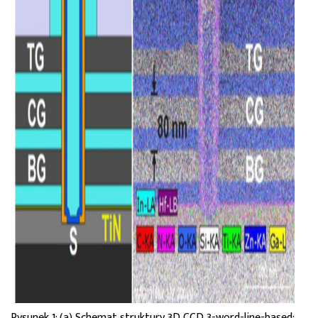
Rysunek 1: (a) Schemat struktury 3D CCD 3-word-line-based: