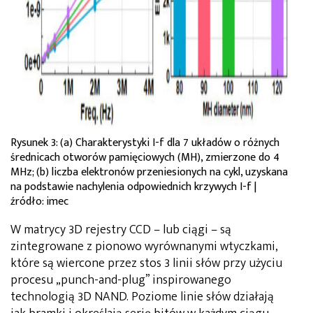
Rysunek 3: (a) Charakterystyki I-f dla 7 układów o różnych
średnicach otworów pamięciowych (MH), zmierzone do 4
MHz; (b) liczba elektronów przeniesionych na cykl, uzyskana
na podstawie nachylenia odpowiednich krzywych I-f |
źródło: imec
W matrycy 3D rejestry CCD – lub ciągi – są
zintegrowane z pionowo wyrównanymi wtyczkami,
które są wiercone przez stos 3 linii słów przy użyciu
procesu „punch-and-plug” inspirowanego
technologią 3D NAND. Poziome linie słów działają