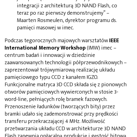
integracji z architekturą 3D NAND Flash, co
teraz po raz pierwszy demonstrujemy” –
Maarten Rosmeulen, dyrektor programu ds.
pamięci masowej w imec.
Podczas tegorocznych majowych warsztatów
IEEE
International Memory Workshop
(IMW) imec –
centrum badań i innowacji w dziedzinie
zaawansowanych technologii półprzewodnikowych –
zaprezentował trójwymiarową realizację układu
pamięciowego typu CCD z kanałem IGZO.
Funkcjonalne matryca 3D CCD składa się z pionowych
otworów pamięciowych wywierconych w stosie 3-
word-line, pełniących rolę bramek fazowych.
Przenoszenie ładunków (tworzących bity) przez
bramki udało się zademonstrować przy prędkości
transferu przekraczającej 4 MHz. Możliwość
przetwarzania układu CCD w architekturze 3D NAND
Flash zapewnia opłacalną produkcję i gęstość bitową