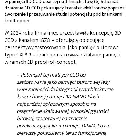
w pamięci 3D CCD opartej na 3 liniach słów; (b) Schemat
działania 3D CCD pokazujący transfer elektronów poprzez
tworzenie i przesuwanie studni potencjału pod bramkami |
źródło: imec
W 2024 roku firma imec przedstawiła koncepcję 3D
CCD z kanałem IGZO – oferującą obiecujące
perspektywy zastosowania jako pamięć buforowa
typu CXL® 3 – i zademonstrowała działanie pamięci
w ramach 2D proof-of-concept.
–
Potencjał tej matrycy CCD do
zastosowania jako pamięci buforowej leży
w jei zdolności do integracji w architekturze
łańcuchowej pamięci 3D NAND Flash –
najbardziej opłacalnym sposobie na
osiągnięcie skalowalnej, wysokiej gęstości
bitowej, szacowanej na znacznie
przekraczającą limit pamięci DRAM. Po raz
pierwszy pokazujemy teraz funkcjonalną