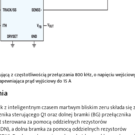
acującą z częstotliwością przełączania 800 kHz, o napięciu wejścio
 zapewniająca prąd wyjściowy do 15 A
nia
 z inteligentnym czasem martwym bliskim zeru składa się 
nika sterującego Q1 oraz dolnej bramki (BG) przełącznika
t sterowana za pomocą oddzielnych rezystorów
GDN), a dolna bramka za pomocą oddzielnych rezystorów