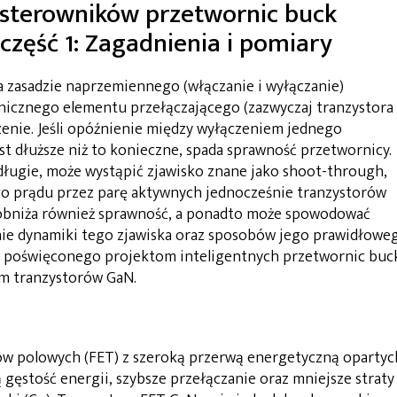
h sterowników przetwornic buck
część 1: Zagadnienia i pomiary
a zasadzie naprzemiennego (włączanie i wyłączanie)
nicznego elementu przełączającego (zazwyczaj tranzystora
czenie. Jeśli opóźnienie między wyłączeniem jednego
t dłuższe niż to konieczne, spada sprawność przetwornicy.
o długie, może wystąpić zjawisko znane jako shoot-through,
go prądu przez parę aktywnych jednocześnie tranzystorów
e obniża również sprawność, a ponadto może spowodować
e dynamiki tego zjawiska oraz sposobów jego prawidłowe
u poświęconego projektom inteligentnych przetwornic buc
em tranzystorów GaN.
ów polowych (FET) z szeroką przerwą energetyczną opartyc
 gęstość energii, szybsze przełączanie oraz mniejsze straty