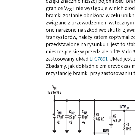
dzięki znacznie niższej pojemności bra
granice V
i nie występuje w nich diod
GS
bramki zostanie obniżona w celu uniknię
związane z przewodzeniem wstecznym są
one narażone na szkodliwe skutki zjawi
tranzystorów, należy zatem zoptymali
przedstawione na rysunku 1. Jest to st
mieszczące się w przedziale od 15 V do 3
zastosowany układ
LTC7891
. Układ jest
Zbadamy, jak dokładnie zmierzyć czas 
rezystancję bramki przy zastosowaniu 