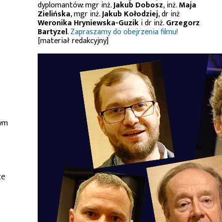
dyplomantów: mgr inż.
Jakub Dobosz
, inż.
Maja
Zielińska
, mgr inż.
Jakub Kołodziej
, dr inż
Weronika Hryniewska-Guzik
i dr inż.
Grzegorz
Bartyzel
.
Zapraszamy do obejrzenia filmu!
[materiał redakcyjny]
wym
ze