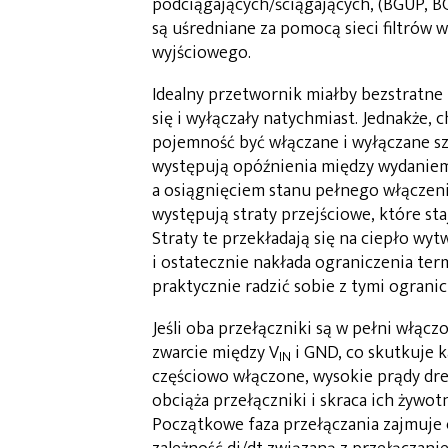
podciągających/ściągających, (BGUP, B
są uśredniane za pomocą sieci filtrów w
wyjściowego.
Idealny przetwornik miałby bezstratne 
się i wyłączały natychmiast. Jednakże,
pojemność być włączane i wyłączane sz
występują opóźnienia między wydaniem
a osiągnięciem stanu pełnego włączeni
występują straty przejściowe, które sta
Straty te przekładają się na ciepło wy
i ostatecznie nakłada ograniczenia term
praktycznie radzić sobie z tymi ograni
Jeśli oba przełączniki są w pełni włąc
zwarcie między V
i GND, co skutkuje ka
IN
częściowo włączone, wysokie prądy dr
obciąża przełączniki i skraca ich żywot
Początkowe faza przełączania zajmuje 