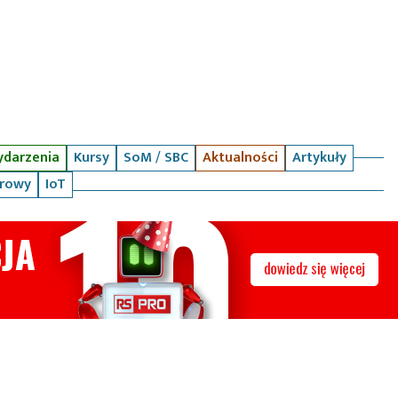
darzenia
Kursy
SoM / SBC
Aktualności
Artykuły
arowy
IoT