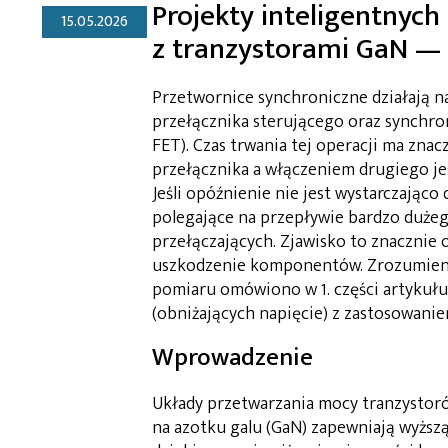
Projekty inteligentnyc
15.05.2026
z tranzystorami GaN — 
Przetwornice synchroniczne działają n
przełącznika sterującego oraz synchro
FET). Czas trwania tej operacji ma zna
przełącznika a włączeniem drugiego jes
Jeśli opóźnienie nie jest wystarczając
polegające na przepływie bardzo duże
przełączających. Zjawisko to znaczni
uszkodzenie komponentów. Zrozumieni
pomiaru omówiono w 1. części artykuł
(obniżających napięcie) z zastosowani
Wprowadzenie
Układy przetwarzania mocy tranzystor
na azotku galu (GaN) zapewniają wyższą