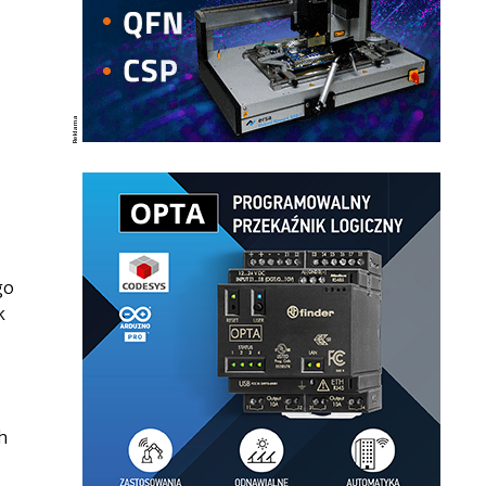
go
k
h