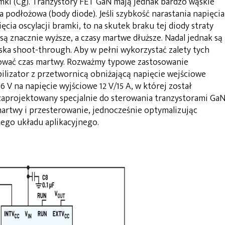
mki (Cg). Tranzystory FET GaN mają jednak bardzo wąskie
a podłożowa (body diode). Jeśli szybkość narastania napięcia
cia oscylacji bramki, to na skutek braku tej diody straty
 znacznie wyższe, a czasy martwe dłuższe. Nadal jednak są
ska shoot-through. Aby w pełni wykorzystać zalety tych
zować czas martwy. Rozważmy typowe zastosowanie
abilizator z przetwornicą obniżającą napięcie wejściowe
6 V na napięcie wyjściowe 12 V/15 A, w której został
 zaprojektowany specjalnie do sterowania tranzystorami GaN
martwy i przesterowanie, jednocześnie optymalizując
tego układu aplikacyjnego.