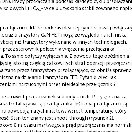
GDN). Prądy przełączania podczas każdego cyklu przełączan
yjściowych L1 i C
w celu uzyskania stabilizowanego napię
OUT
przełączniki, które podczas idealnej synchronizacji włączał
 chociaż tranzystory GaN FET mogą ze względu na ich niską
ybciej niż tranzystory wykonane w innych technologiach,
 przez sterownik polecenia włączenia przełącznika
a. To samo dotyczy wyłączania. Z powodu tego opóźnienia
ją się istotną częścią całkowitych strat operacji przełączani
twarzane przez tranzystory przełączające, co obniża sprawno
iczne na działanie tranzystora FET. Pytanie więc: jak
czeniami narzuconymi przez nieidealne przełączniki?
zone – nawet przez ułamek sekundy – niski R
oznacza
DS(ON)
tastrofalną awarią przełącznika. Jeśli oba przełączniki są
enu powodują natychmiastowy wzrost temperatury, który
ność. Stan ten znany jest shoot-through (rysunek 2).
około 8 ns czasu martwego, a prąd przełączania ma normal