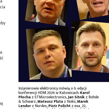
ia
cia
yby
a.
ść
Inżynierowie elektronicy mówią o 6. edycji
konferencji HDM 2026 w Katowicach:
Karol
Płocha
z STMicroelectronics,
Jan Sitnik
z Rohde
& Schwarz,
Mateusz Pluta
z Nokii,
Marek
ną
Lendor
z Nordes,
Piotr Policht
z exa_22,