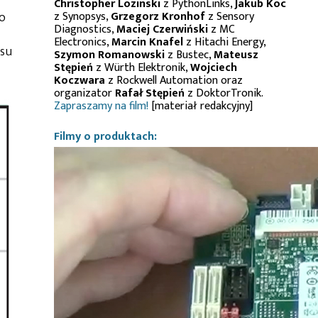
Christopher Lozinski
z PythonLinks,
Jakub Koc
z Synopsys,
Grzegorz Kronhof
z Sensory
co
Diagnostics,
Maciej Czerwiński
z MC
Electronics,
Marcin Knafel
z Hitachi Energy,
asu
Szymon Romanowski
z Bustec,
Mateusz
Stępień
z Würth Elektronik,
Wojciech
Koczwara
z Rockwell Automation oraz
organizator
Rafał Stępień
z DoktorTronik.
Zapraszamy na film!
[materiał redakcyjny]
Filmy o produktach: