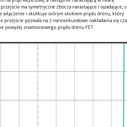
em na prąd wejściowy, a następnie narastającą w miarę
przejście ma symetryczne zbocza narastające i opadające, 
 włączenie i skutkuje ostrym skokiem prądu drenu, który
nie przejście pozwala na 2-nanosekundowe nakładania się cz
znie powyżej znamionowego prądu drenu FET.