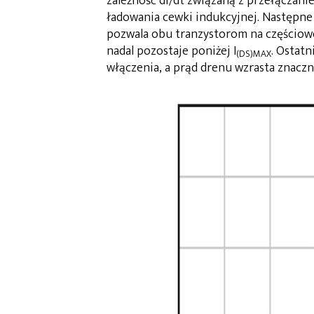
zależność di/dt związaną z przełączani
ładowania cewki indukcyjnej. Następne 
pozwala obu tranzystorom na częściowe
nadal pozostaje poniżej I
. Ostat
(DS)MAX
włączenia, a prąd drenu wzrasta znac