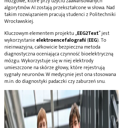
mózgowe, które przy użyciu zaawansowanych
algorytmów AI zostają przekształcone w słowa. Nad
takim rozwiązaniem pracują studenci z Politechniki
Wrocławskiej.
Kluczowym elementem projektu „
EEG2Text
” jest
wykorzystanie
elektroencefalografii
(
EEG
). To
nieinwazyjna, całkowicie bezpieczna metoda
diagnostyczna oceniająca czynność bioelektryczną
mózgu. Wykorzystuje się w niej elektrody
umieszczone na skórze głowy, które rejestrują
sygnały neuronów. W medycynie jest ona stosowana
m.in. do diagnostyki padaczki czy zaburzeń snu.