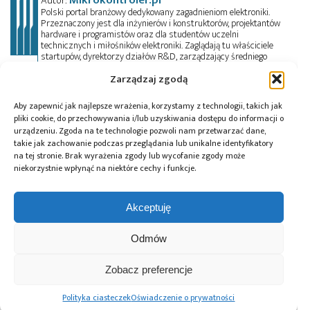
Mikrokontroler.pl
Autor:
Polski portal branżowy dedykowany zagadnieniom elektroniki.
Przeznaczony jest dla inżynierów i konstruktorów, projektantów
hardware i programistów oraz dla studentów uczelni
technicznych i miłośników elektroniki. Zaglądają tu właściciele
startupów, dyrektorzy działów R&D, zarządzający średniego
szczebla i prezesi dużych przedsiębiorstw. Oprócz artykułów
Zarządzaj zgodą
technicznych, czytelnik znajdzie tu porady i pełne kursy
przedmiotowe, informacje o trendach w elektronice, a także
oferty pracy. Przeczyta wywiady, przejrzy aktualności z branży w
Aby zapewnić jak najlepsze wrażenia, korzystamy z technologii, takich jak
kraju i na świecie oraz zadeklaruje swój udział w wydarzeniach,
pliki cookie, do przechowywania i/lub uzyskiwania dostępu do informacji o
szkoleniach i konferencjach. Mikrokontroler.pl pełni również rolę
urządzeniu. Zgoda na te technologie pozwoli nam przetwarzać dane,
patrona medialnego imprez targowych, konkursów, hackathonów
takie jak zachowanie podczas przeglądania lub unikalne identyfikatory
i seminariów. Zapraszamy do współpracy!
na tej stronie. Brak wyrażenia zgody lub wycofanie zgody może
niekorzystnie wpłynąć na niektóre cechy i funkcje.
Tagi:
AI
,
EEG
,
EEG2Text
,
elektrody
,
elektroencefalografia
,
fale mózgowe
,
Kamil Wróbel
,
Akceptuję
Koło Naukowe Neuron
,
komunikacja cyfrowa
,
Politechnika Wrocławska
,
Red Bull Basement 2026
,
Odmów
Sztuczna inteligencja
,
Tymon Drop
Zobacz preferencje
Polityka ciasteczek
Oświadczenie o prywatności