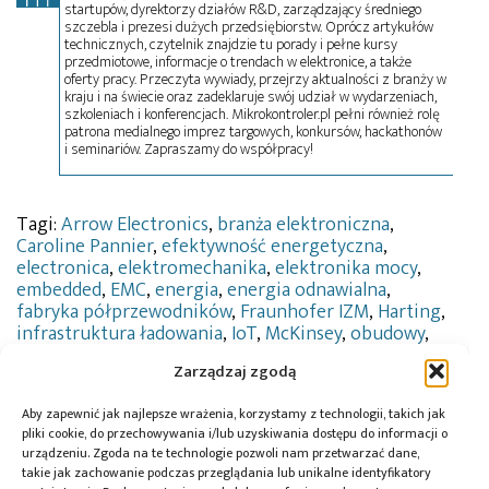
startupów, dyrektorzy działów R&D, zarządzający średniego
szczebla i prezesi dużych przedsiębiorstw. Oprócz artykułów
technicznych, czytelnik znajdzie tu porady i pełne kursy
przedmiotowe, informacje o trendach w elektronice, a także
oferty pracy. Przeczyta wywiady, przejrzy aktualności z branży w
kraju i na świecie oraz zadeklaruje swój udział w wydarzeniach,
szkoleniach i konferencjach. Mikrokontroler.pl pełni również rolę
patrona medialnego imprez targowych, konkursów, hackathonów
i seminariów. Zapraszamy do współpracy!
Tagi:
Arrow Electronics
,
branża elektroniczna
,
Caroline Pannier
,
efektywność energetyczna
,
electronica
,
elektromechanika
,
elektronika mocy
,
embedded
,
EMC
,
energia
,
energia odnawialna
,
fabryka półprzewodników
,
Fraunhofer IZM
,
Harting
,
infrastruktura ładowania
,
IoT
,
McKinsey
,
obudowy
,
OZE
,
Phoenix Contact
,
półprzewodniki
,
produkcja
Zarządzaj zgodą
elektroniki
,
Przekazniki
,
przełączniki
,
raport IEA
,
systemy wbudowane
,
targi electronica
,
targi
Aby zapewnić jak najlepsze wrażenia, korzystamy z technologii, takich jak
elektroniczne
,
technologie akumulatorowe
,
pliki cookie, do przechowywania i/lub uzyskiwania dostępu do informacji o
Weidmüller
,
zasilacze
,
złącza
urządzeniu. Zgoda na te technologie pozwoli nam przetwarzać dane,
takie jak zachowanie podczas przeglądania lub unikalne identyfikatory