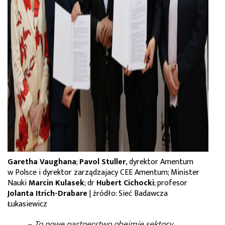
Garetha Vaughana
;
Pavol Stuller
, dyrektor Amentum
w Polsce i dyrektor zarządzajacy CEE Amentum; Minister
Nauki
Marcin Kulasek
; dr
Hubert Cichocki
; profesor
Jolanta Itrich-Drabare
| źródło: Sieć Badawcza
Łukasiewicz
–
To nowe partnerstwo obejmie sektory