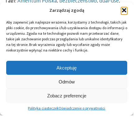
Tagi:
Amentum Polska
,
bezpieczeństwo
,
dual-use
,
energetyka jądrowa
,
Garetha Vaughana
,
Hubert
Zarządzaj zgodą
Cichocki
,
Jolanta Itrich-Drabare
,
Łukasiewicz -
Warszawski Instytut Technologiczny
,
Łukasiewicz –
Aby zapewnić jak najlepsze wrażenia, korzystamy z technologii, takich jak
WIT
,
Marcin Kulasek
,
modernizacja sił zbrojnych
,
pliki cookie, do przechowywania i/lub uzyskiwania dostępu do informacji o
Pavol Stuller
,
przemysł obronny
,
robotyka
,
Sieć
urządzeniu. Zgoda na te technologie pozwoli nam przetwarzać dane,
badawcza Łukasiewicz
,
systemy bezzałogowe
,
takie jak zachowanie podczas przeglądania lub unikalne identyfikatory
technologie kosmiczne
,
transformacja energatyczna
,
na tej stronie. Brak wyrażenia zgody lub wycofanie zgody może
współpraca
niekorzystnie wpłynąć na niektóre cechy i funkcje.
Akceptuję
Przeczytaj również:
Odmów
Zobacz preferencje
Polityka ciasteczek
Oświadczenie o prywatności
Farada Group
ARP wzmacnia
Synergia
i Łukasiewicz –
PIAP Space. 12 mln
technologii
WIT
PLN na projekt
kosmicznych
skomercjalizują
RAVEN –
i dronowych