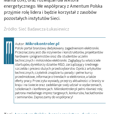
Manta USV), oraz rozwiązań dla sektora
energetycznego. We współpracy z Amentum Polska
przyjmie rolę lidera i będzie korzystał z zasobów
pozostałych instytutów Sieci.
Źródło:
Sieć Badawcza Łukasiewicz
Mikrokontroler.pl
Autor:
Polski portal branżowy dedykowany zagadnieniom elektroniki.
Przeznaczony jest dla inżynierów i konstruktorów, projektantów
hardware i programistów oraz dla studentów uczelni
technicznych i miłośników elektroniki. Zaglądają tu właściciele
startupów, dyrektorzy działów R&D, zarządzający średniego
szczebla i prezesi dużych przedsiębiorstw. Oprócz artykułów
technicznych, czytelnik znajdzie tu porady i pełne kursy
przedmiotowe, informacje o trendach w elektronice, a także
oferty pracy. Przeczyta wywiady, przejrzy aktualności z branży w
kraju i na świecie oraz zadeklaruje swój udział w wydarzeniach,
szkoleniach i konferencjach. Mikrokontroler.pl pełni również rolę
patrona medialnego imprez targowych, konkursów, hackathonów
i seminariów. Zapraszamy do współpracy!