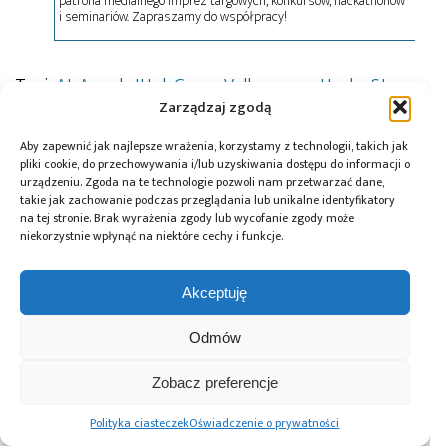
patrona medialnego imprez targowych, konkursów, hackathonów
i seminariów. Zapraszamy do współpracy!
Tagi:
AI
,
Angela Ittel
,
Grupa Volkswagen
,
Hauke Stars
,
mechatronika
,
mobilność
,
nauka i przemysł
,
ośrodek
Zarządzaj zgodą
badawczy
,
Politechnika w Brunszwiku
,
Sztuczna
inteligencja
,
Uniwersytet Techniczny w Brunszwiku
Aby zapewnić jak najlepsze wrażenia, korzystamy z technologii, takich jak
pliki cookie, do przechowywania i/lub uzyskiwania dostępu do informacji o
urządzeniu. Zgoda na te technologie pozwoli nam przetwarzać dane,
takie jak zachowanie podczas przeglądania lub unikalne identyfikatory
na tej stronie. Brak wyrażenia zgody lub wycofanie zgody może
Przeczytaj również:
niekorzystnie wpłynąć na niektóre cechy i funkcje.
Akceptuję
Odmów
Grupa Volkswagen
Qualcomm
Raport
osiągnęła
i Volkswagen
TradingPedia
Zobacz preferencje
globalny kamień
Group podpisują
prezentujący
milowy –
porozumienie
najcenniejsze
Polityka ciasteczek
Oświadczenie o prywatności
wyprodukowała 5
w zakresie
marki w 45