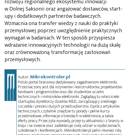
rozwoju regionalnego ekosystemu innowacji
w Dolnej Saksonii oraz angażować dostawców, start-
upy i dodatkowych partnerów badawczych.
Wzmacnia ona transfer wiedzy z nauki do praktyki
przemysłowej poprzez uwzględnienie praktycznych
wymagań w badaniach. W ten sposób przyspiesza
wdrażanie innowacyjnych technologii na dużą skalę
oraz zrównoważoną transformację zastosowań
przemysłowych.
Mikrokontroler.pl
Autor:
Polski portal branżowy dedykowany zagadnieniom elektroniki.
Przeznaczony jest dla inżynierów i konstruktorów, projektantów
hardware i programistów oraz dla studentów uczelni
technicznych i miłośników elektroniki. Zaglądają tu właściciele
startupów, dyrektorzy działów R&D, zarządzający średniego
szczebla i prezesi dużych przedsiębiorstw. Oprócz artykułów
technicznych, czytelnik znajdzie tu porady i pełne kursy
przedmiotowe, informacje o trendach w elektronice, a także
oferty pracy. Przeczyta wywiady, przejrzy aktualności z branży w
kraju i na świecie oraz zadeklaruje swój udział w wydarzeniach,
szkoleniach i konferencjach. Mikrokontroler.pl pełni również rolę