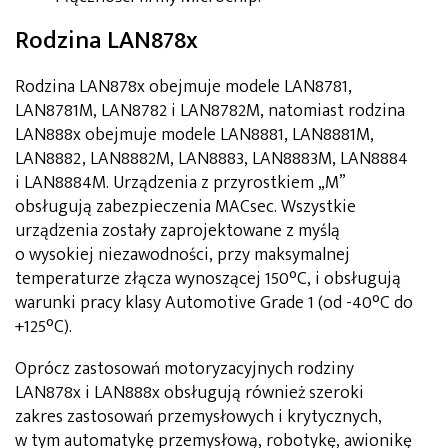
Rodzina LAN878x
Rodzina LAN878x obejmuje modele LAN8781,
LAN8781M, LAN8782 i LAN8782M, natomiast rodzina
LAN888x obejmuje modele LAN8881, LAN8881M,
LAN8882, LAN8882M, LAN8883, LAN8883M, LAN8884
i LAN8884M. Urządzenia z przyrostkiem „M”
obsługują zabezpieczenia MACsec. Wszystkie
urządzenia zostały zaprojektowane z myślą
o wysokiej niezawodności, przy maksymalnej
temperaturze złącza wynoszącej 150°C, i obsługują
warunki pracy klasy Automotive Grade 1 (od -40°C do
+125°C).
Oprócz zastosowań motoryzacyjnych rodziny
LAN878x i LAN888x obsługują również szeroki
zakres zastosowań przemysłowych i krytycznych,
w tym automatykę przemysłową, robotykę, awionikę