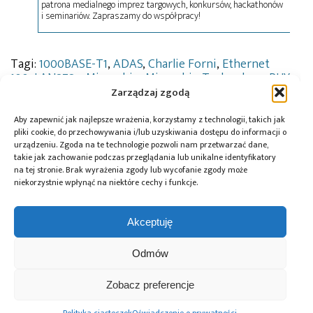
patrona medialnego imprez targowych, konkursów, hackathonów
i seminariów. Zapraszamy do współpracy!
Tagi:
1000BASE-T1
,
ADAS
,
Charlie Forni
,
Ethernet
100
,
LAN878x
,
Microchip
,
Microchip Technology
,
PHY
SPE
,
Single Pair Ethernet
Zarządzaj zgodą
Aby zapewnić jak najlepsze wrażenia, korzystamy z technologii, takich jak
pliki cookie, do przechowywania i/lub uzyskiwania dostępu do informacji o
urządzeniu. Zgoda na te technologie pozwoli nam przetwarzać dane,
Przeczytaj również:
takie jak zachowanie podczas przeglądania lub unikalne identyfikatory
na tej stronie. Brak wyrażenia zgody lub wycofanie zgody może
niekorzystnie wpłynąć na niektóre cechy i funkcje.
Akceptuję
Microchip ma
Osiągnięto
Microchip
certyfikat UL
kamień milowy we
i Hyundai
Odmów
Solutions
wzmacnianiu
współpracują nad
zgodności
europejskich
badaniem
Zobacz preferencje
z normą IEC
zdolności
technologii
62443-4-1 ML2 dla
produkcyjnych
10BASE-T1S Single