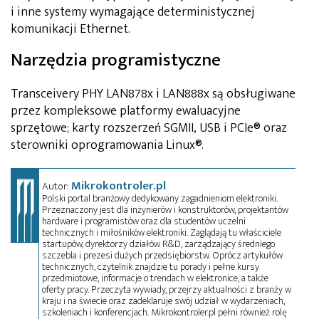
i inne systemy wymagające deterministycznej
komunikacji Ethernet.
Narzędzia programistyczne
Transceivery PHY LAN878x i LAN888x są obsługiwane
przez kompleksowe platformy ewaluacyjne
sprzętowe; karty rozszerzeń SGMII, USB i PCIe® oraz
sterowniki oprogramowania Linux®.
Mikrokontroler.pl
Autor:
Polski portal branżowy dedykowany zagadnieniom elektroniki.
Przeznaczony jest dla inżynierów i konstruktorów, projektantów
hardware i programistów oraz dla studentów uczelni
technicznych i miłośników elektroniki. Zaglądają tu właściciele
startupów, dyrektorzy działów R&D, zarządzający średniego
szczebla i prezesi dużych przedsiębiorstw. Oprócz artykułów
technicznych, czytelnik znajdzie tu porady i pełne kursy
przedmiotowe, informacje o trendach w elektronice, a także
oferty pracy. Przeczyta wywiady, przejrzy aktualności z branży w
kraju i na świecie oraz zadeklaruje swój udział w wydarzeniach,
szkoleniach i konferencjach. Mikrokontroler.pl pełni również rolę