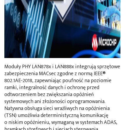
Moduły PHY LAN878x i LAN888x integrują sprzętowe
zabezpieczenia MACsec zgodne z normą IEEE®
802.1AE-2018, zapewniając poufność na poziomie
ramki, integralność danych i ochronę przed
odtworzeniem bez zwiększania opóźnień
systemowych ani złożoności oprogramowania.
Natywna obsługa sieci wrażliwych na opóźnienia
(TSN) umożliwia deterministyczną komunikację
o niskim opóźnieniu, wymaganą w systemach ADAS,
bramkach strefowych i sieciach sterowania