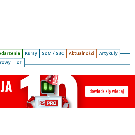
darzenia
Kursy
SoM / SBC
Aktualności
Artykuły
arowy
IoT