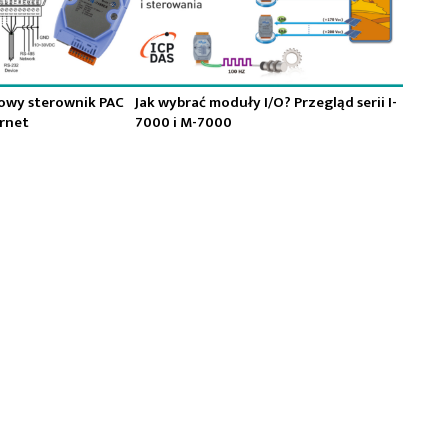
owy sterownik PAC
Jak wybrać moduły I/O? Przegląd serii I-
rnet
7000 i M-7000