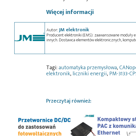
Więcej informacji
JM elektronik
Autor:
Producent elektroniki (EMS): zaawansowane moduły el
innych. Dostawca elementów elektronicznych, kompu
Tagi:
automatyka przemysłowa
,
CANop
elektronik
,
liczniki energii
,
PM-3133-CP
Przeczytaj również: