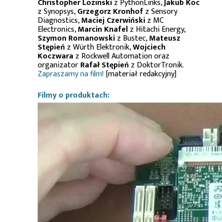
Christopher Lozinski
z PythonLinks,
Jakub Koc
z Synopsys,
Grzegorz Kronhof
z Sensory
Diagnostics,
Maciej Czerwiński
z MC
Electronics,
Marcin Knafel
z Hitachi Energy,
Szymon Romanowski
z Bustec,
Mateusz
Stępień
z Würth Elektronik,
Wojciech
Koczwara
z Rockwell Automation oraz
organizator
Rafał Stępień
z DoktorTronik.
Zapraszamy na film!
[materiał redakcyjny]
Filmy o produktach: