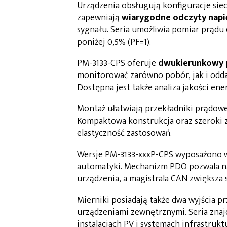
Urządzenia obsługują konfiguracje sie
zapewniają
wiarygodne odczyty napię
sygnału. Seria umożliwia pomiar prądu
poniżej 0,5% (PF=1).
PM-3133-CPS oferuje
dwukierunkowy p
monitorować zarówno pobór, jak i oddaw
Dostępna jest także analiza jakości en
Montaż ułatwiają przekładniki prądow
Kompaktowa konstrukcja oraz szeroki za
elastyczność zastosowań.
Wersje PM-3133-xxxP-CPS wyposażono w
automatyki. Mechanizm PDO pozwala na
urządzenia, a magistrala CAN zwiększa 
Mierniki posiadają także dwa wyjścia p
urządzeniami zewnętrznymi. Seria zna
instalacjach PV i systemach infrastrukt