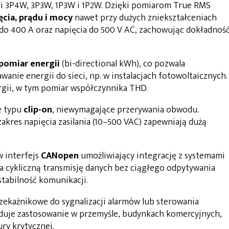
ci 3P4W, 3P3W, 1P3W i 1P2W. Dzięki pomiarom True RMS
cia, prądu i mocy
nawet przy dużych zniekształceniach
 do 400 A oraz napięcia do 500 V AC, zachowując dokładnoś
omiar energii
(bi-directional kWh), co pozwala
anie energii do sieci, np. w instalacjach fotowoltaicznych.
ergii, w tym pomiar współczynnika THD.
e typu
clip-on
, niewymagające przerywania obwodu.
kres napięcia zasilania (10–500 VAC) zapewniają dużą
 interfejs
CANopen
umożliwiający integrację z systemami
 cykliczną transmisję danych bez ciągłego odpytywania
stabilność komunikacji.
rzekaźnikowe do sygnalizacji alarmów lub sterowania
jduje zastosowanie w przemyśle, budynkach komercyjnych,
ury krytycznej.