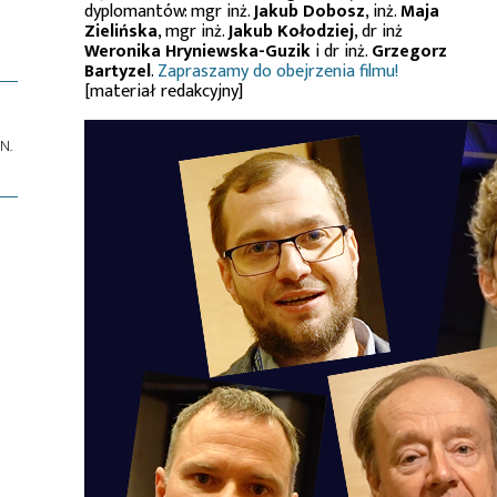
dyplomantów: mgr inż.
Jakub Dobosz
, inż.
Maja
Zielińska
, mgr inż.
Jakub Kołodziej
, dr inż
Weronika Hryniewska-Guzik
i dr inż.
Grzegorz
Bartyzel
.
Zapraszamy do obejrzenia filmu!
[materiał redakcyjny]
N.