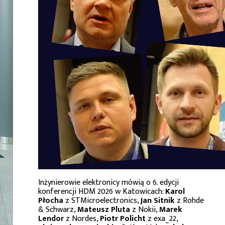
Inżynierowie elektronicy mówią o 6. edycji
konferencji HDM 2026 w Katowicach:
Karol
Płocha
z STMicroelectronics,
Jan Sitnik
z Rohde
& Schwarz,
Mateusz Pluta
z Nokii,
Marek
Lendor
z Nordes,
Piotr Policht
z exa_22,