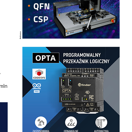
,
 mln