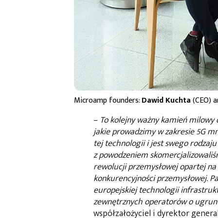
Microamp founders:
Dawid Kuchta
(CEO) 
–
To kolejny ważny kamień milowy d
jakie prowadzimy w zakresie 5G m
tej technologii i jest swego rodzaj
z powodzeniem skomercjalizowali
rewolucji przemysłowej opartej na s
konkurencyjności przemysłowej. Pa
europejskiej technologii infrastru
zewnętrznych operatorów o ugrunt
współzałożyciel i dyrektor gener