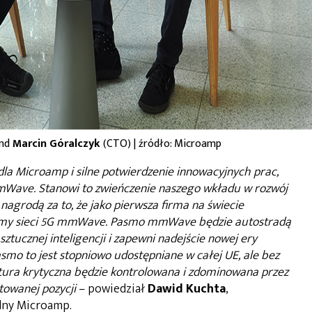
and
Marcin Góralczyk
(CTO) | źródło: Microamp
la Microamp i silne potwierdzenie innowacyjnych prac,
mWave. Stanowi to zwieńczenie naszego wkładu w rozwój
u nagrodą za to, że jako pierwsza firma na świecie
śmy sieci 5G mmWave. Pasmo mmWave będzie autostradą
ztucznej inteligencji i zapewni nadejście nowej ery
smo to jest stopniowo udostępniane w całej UE, ale bez
ktura krytyczna będzie kontrolowana i zdominowana przez
owanej pozycji
– powiedział
Dawid Kuchta
,
alny Microamp.