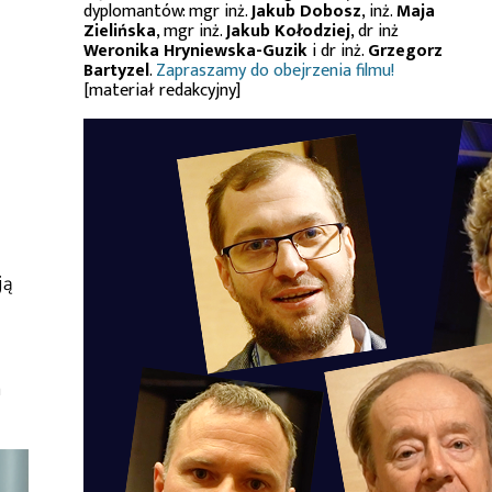
dyplomantów: mgr inż.
Jakub Dobosz
, inż.
Maja
Zielińska
, mgr inż.
Jakub Kołodziej
, dr inż
Weronika Hryniewska-Guzik
i dr inż.
Grzegorz
Bartyzel
.
Zapraszamy do obejrzenia filmu!
[materiał redakcyjny]
ją
a