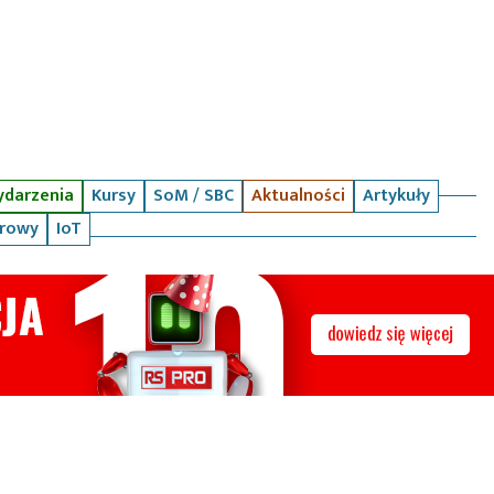
darzenia
Kursy
SoM / SBC
Aktualności
Artykuły
arowy
IoT