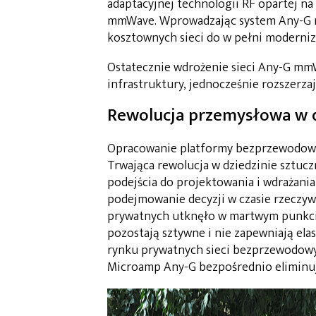
adaptacyjnej technologii RF opartej n
mmWave. Wprowadzając system Any-G m
kosztownych sieci do w pełni moderni
Ostatecznie wdrożenie sieci Any-G mmW
infrastruktury, jednocześnie rozszerzaj
Rewolucja przemysłowa w dz
Opracowanie platformy bezprzewodow
Trwająca rewolucja w dziedzinie sztuc
podejścia do projektowania i wdrażania
podejmowanie decyzji w czasie rzeczywi
prywatnych utknęło w martwym punkcie 
pozostają sztywne i nie zapewniają el
rynku prywatnych sieci bezprzewodow
Microamp Any-G bezpośrednio eliminuje