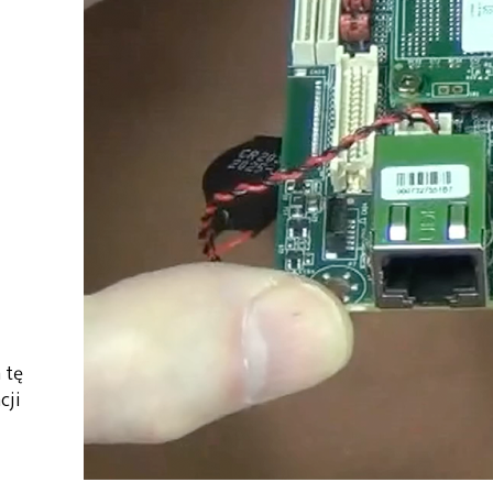
 tę
cji