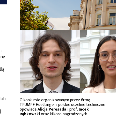
h
any
ślą
lub
O konkursie organizowanym przez firmę
TRUMPF Huettinger i polskie uczelnie techniczne
opowiada
Alicja Peresada
i prof.
Jacek
j
Rąbkowski
oraz kilkoro nagrodzonych