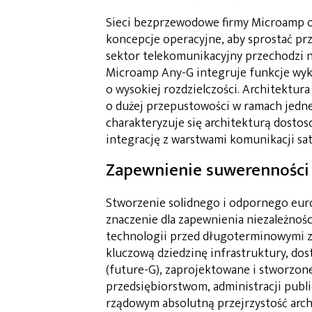
Sieci bezprzewodowe firmy Microamp op
koncepcje operacyjne, aby sprostać pr
sektor telekomunikacyjny przechodzi na
Microamp Any-G integruje funkcje wykr
o wysokiej rozdzielczości. Architektur
o dużej przepustowości w ramach jedne
charakteryzuje się architekturą dosto
integrację z warstwami komunikacji sate
Zapewnienie suwerenności 
Stworzenie solidnego i odpornego euro
znaczenie dla zapewnienia niezależnoś
technologii przed długoterminowymi z
kluczową dziedzinę infrastruktury, dost
(future-G), zaprojektowane i stworzon
przedsiębiorstwom, administracji pub
rządowym absolutną przejrzystość arch