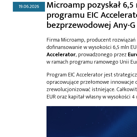
Microamp pozyskał 6,5 
19.06.2026
programu EIC Accelerat
bezprzewodowej Any-
Firma Microamp, producent rozwiąza
dofinansowanie w wysokości 6,5 mln E
Accelerator
, prowadzonego przez
Eur
w ramach programu ramowego Unii Euro
Program EIC Accelerator jest strategic
opracowujące przełomowe innowacje o 
zrewolucjonizować istniejące. Całkowit
EUR oraz kapitał własny w wysokości 4