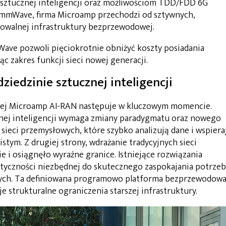
a sztucznej inteligencji oraz możliwościom TDD/FDD 6G
mWave, firma Microamp przechodzi od sztywnych,
zowalnej infrastruktury bezprzewodowej.
ave pozwoli pięciokrotnie obniżyć koszty posiadania
ąc zakres funkcji sieci nowej generacji.
iedzinie sztucznej inteligencji
ej Microamp AI-RAN następuje w kluczowym momencie.
znej inteligencji wymaga zmiany paradygmatu oraz nowego
 sieci przemysłowych, które szybko analizują dane i wspiera
stym. Z drugiej strony, wdrażanie tradycyjnych sieci
i osiągnęło wyraźne granice. Istniejące rozwiązania
astyczności niezbędnej do skutecznego zaspokajania potrzeb
ych. Ta definiowana programowo platforma bezprzewodow
 strukturalne ograniczenia starszej infrastruktury.