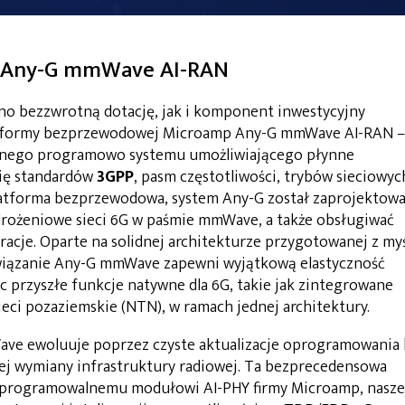
 Any-G mmWave AI-RAN
no bezzwrotną dotację, jak i komponent inwestycyjny
platformy bezprzewodowej Microamp Any-G mmWave AI-RAN –
wanego programowo systemu umożliwiającego płynne
się standardów
3GPP
, pasm częstotliwości, trybów sieciowyc
latforma bezprzewodowa, system Any-G został zaprojektow
drożeniowe sieci 6G w paśmie mmWave, a także obsługiwać
uracje. Oparte na solidnej architekturze przygotowanej z my
wiązanie Any-G mmWave zapewni wyjątkową elastyczność
c przyszłe funkcje natywne dla 6G, takie jak zintegrowane
ieci pozaziemskie (NTN), w ramach jednej architektury.
e ewoluuje poprzez czyste aktualizacje oprogramowania 
ej wymiany infrastruktury radiowej. Ta bezprecedensowa
u, programowalnemu modułowi AI-PHY firmy Microamp, nasze