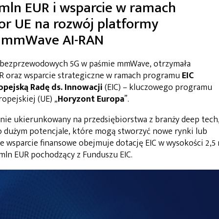
mln EUR i wsparcie w ramach
or UE na rozwój platformy
G mmWave AI-RAN
ń bezprzewodowych 5G w paśmie mmWave, otrzymała
UR oraz wsparcie strategiczne w ramach programu
EIC
opejską Radę ds. Innowacji
(EIC) – kluczowego programu
pejskiej (UE) „
Horyzont Europa
”.
znie ukierunkowany na przedsiębiorstwa z branży deep tech
dużym potencjale, które mogą stworzyć nowe rynki lub
e wsparcie finansowe obejmuje dotację EIC w wysokości 2,5
 mln EUR pochodzący z Funduszu EIC.