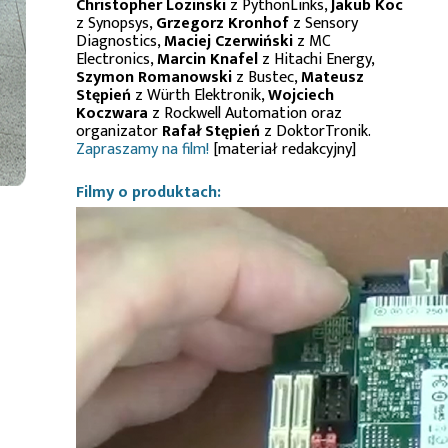
Christopher Lozinski
z PythonLinks,
Jakub Koc
z Synopsys,
Grzegorz Kronhof
z Sensory
Diagnostics,
Maciej Czerwiński
z MC
Electronics,
Marcin Knafel
z Hitachi Energy,
Szymon Romanowski
z Bustec,
Mateusz
Stępień
z Würth Elektronik,
Wojciech
Koczwara
z Rockwell Automation oraz
organizator
Rafał Stępień
z DoktorTronik.
Zapraszamy na film!
[materiał redakcyjny]
Filmy o produktach: