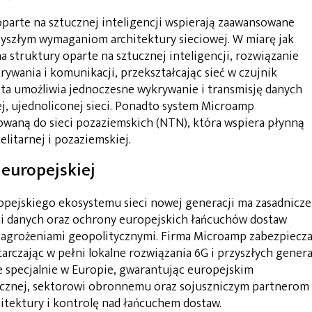
arte na sztucznej inteligencji wspierają zaawansowane
zyszłym wymaganiom architektury sieciowej. W miarę jak
 struktury oparte na sztucznej inteligencji, rozwiązanie
ywania i komunikacji, przekształcając sieć w czujnik
a ta umożliwia jednoczesne wykrywanie i transmisję danych
j, ujednoliconej sieci. Ponadto system Microamp
sowaną do sieci pozaziemskich (NTN), która wspiera płynną
litarnej i pozaziemskiej.
europejskiej
pejskiego ekosystemu sieci nowej generacji ma zasadnicze
ci danych oraz ochrony europejskich łańcuchów dostaw
agrożeniami geopolitycznymi. Firma Microamp zabezpiecza
arczając w pełni lokalne rozwiązania 6G i przyszłych genera
e specjalnie w Europie, gwarantując europejskim
licznej, sektorowi obronnemu oraz sojuszniczym partnerom
itektury i kontrolę nad łańcuchem dostaw.