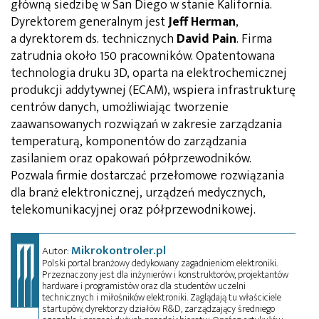
główną siedzibę w San Diego w stanie Kalifornia.
Dyrektorem generalnym jest
Jeff Herman
,
a dyrektorem ds. technicznych
David Pain
. Firma
zatrudnia około 150 pracowników. Opatentowana
technologia druku 3D, oparta na elektrochemicznej
produkcji addytywnej (ECAM), wspiera infrastrukturę
centrów danych, umożliwiając tworzenie
zaawansowanych rozwiązań w zakresie zarządzania
temperaturą, komponentów do zarządzania
zasilaniem oraz opakowań półprzewodników.
Pozwala firmie dostarczać przełomowe rozwiązania
dla branż elektronicznej, urządzeń medycznych,
telekomunikacyjnej oraz półprzewodnikowej.
Mikrokontroler.pl
Autor:
Polski portal branżowy dedykowany zagadnieniom elektroniki.
Przeznaczony jest dla inżynierów i konstruktorów, projektantów
hardware i programistów oraz dla studentów uczelni
technicznych i miłośników elektroniki. Zaglądają tu właściciele
startupów, dyrektorzy działów R&D, zarządzający średniego