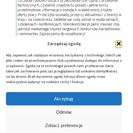
szczebla i prezesi dużych przedsiębiorstw. Oprócz artykułów
technicznych, czytelnik znajdzie tu porady i pełne kursy
przedmiotowe, informacje o trendach w elektronice, a także
oferty pracy. Przeczyta wywiady, przejrzy aktualności z branży w
kraju i na świecie oraz zadeklaruje swój udział w wydarzeniach,
szkoleniach i konferencjach. Mikrokontroler.pl pełni również rolę
patrona medialnego imprez targowych, konkursów, hackathonów
i seminariów. Zapraszamy do współpracy!
Zarządzaj zgodą
Tagi:
branża półprzewodnikowa
,
centra danych
,
Aby zapewnić jak najlepsze wrażenia, korzystamy z technologii, takich jak
David Pain
,
Druk 3D
,
druk 3D w metalu
,
ECAM
,
pliki cookie, do przechowywania i/lub uzyskiwania dostępu do informacji o
elektronika
,
Fabric8Labs
,
Jeff Herman
,
Noboru Saito
,
urządzeniu. Zgoda na te technologie pozwoli nam przetwarzać dane,
TDK
,
technologia addytywna
,
telekomunikacja
takie jak zachowanie podczas przeglądania lub unikalne identyfikatory
na tej stronie. Brak wyrażenia zgody lub wycofanie zgody może
niekorzystnie wpłynąć na niektóre cechy i funkcje.
Przeczytaj również:
Akceptuję
Odmów
Zobacz preferencje
Współpraca