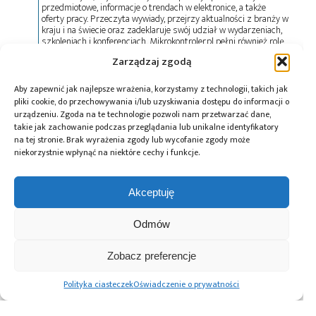
przedmiotowe, informacje o trendach w elektronice, a także
oferty pracy. Przeczyta wywiady, przejrzy aktualności z branży w
kraju i na świecie oraz zadeklaruje swój udział w wydarzeniach,
szkoleniach i konferencjach. Mikrokontroler.pl pełni również rolę
patrona medialnego imprez targowych, konkursów, hackathonów
Zarządzaj zgodą
i seminariów. Zapraszamy do współpracy!
Aby zapewnić jak najlepsze wrażenia, korzystamy z technologii, takich jak
pliki cookie, do przechowywania i/lub uzyskiwania dostępu do informacji o
Tagi:
Baltic Shield
,
bezpieczeństwo
,
bezzałogowce
,
urządzeniu. Zgoda na te technologie pozwoli nam przetwarzać dane,
bezzałogowe platformy nawodne
,
Future Task Force
,
takie jak zachowanie podczas przeglądania lub unikalne identyfikatory
GLADIUS
,
GRUPA WB
,
NATO
,
obronność
,
ORKA
,
na tej stronie. Brak wyrażenia zgody lub wycofanie zgody może
przemysł obronny
,
Saab
,
Siły Zbrojne
,
WB Group
,
niekorzystnie wpłynąć na niektóre cechy i funkcje.
współpraca
Akceptuję
Odmów
Przeczytaj również:
Zobacz preferencje
Polityka ciasteczek
Oświadczenie o prywatności