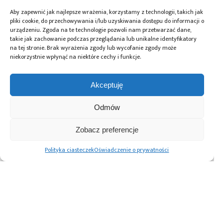
Raymond Lyngoy
,
Scanfil
,
system kaucyjny
,
TOMRA
Aby zapewnić jak najlepsze wrażenia, korzystamy z technologii, takich jak
pliki cookie, do przechowywania i/lub uzyskiwania dostępu do informacji o
urządzeniu. Zgoda na te technologie pozwoli nam przetwarzać dane,
takie jak zachowanie podczas przeglądania lub unikalne identyfikatory
Przeczytaj również:
na tej stronie. Brak wyrażenia zgody lub wycofanie zgody może
niekorzystnie wpłynąć na niektóre cechy i funkcje.
Akceptuję
Scanfil
Scanfil –
Scanfil i Etteplan
Odmów
sfinalizował
pilotażowa
pogłębiają
przejęcie włoskiej
produkcja
strategiczną
Zobacz preferencje
firmy MB
elektroniki
współpracę
Elettronica
w kooperacji
w zakresie testów
Polityka ciasteczek
Oświadczenie o prywatności
z seryjną
produkcyjnych
Advertising prices
Kontakt
Polityka prywatności
Cennik reklam
O nas
Copyright © 2026. All rights reserved.