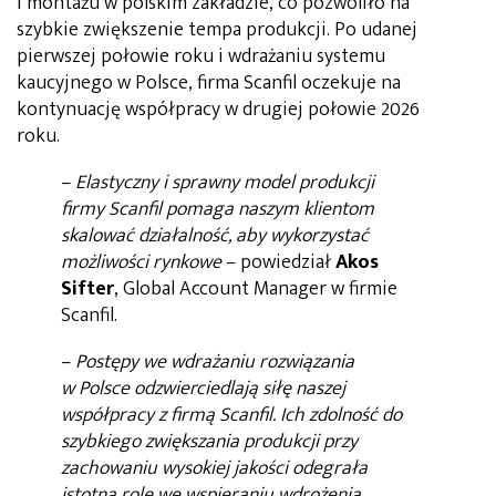
i montażu w polskim zakładzie, co pozwoliło na
szybkie zwiększenie tempa produkcji. Po udanej
pierwszej połowie roku i wdrażaniu systemu
kaucyjnego w Polsce, firma Scanfil oczekuje na
kontynuację współpracy w drugiej połowie 2026
roku.
–
Elastyczny i sprawny model produkcji
firmy Scanfil pomaga naszym klientom
skalować działalność, aby wykorzystać
możliwości rynkowe
– powiedział
Akos
Sifter
, Global Account Manager w firmie
Scanfil.
–
Postępy we wdrażaniu rozwiązania
w Polsce odzwierciedlają siłę naszej
współpracy z firmą Scanfil. Ich zdolność do
szybkiego zwiększania produkcji przy
zachowaniu wysokiej jakości odegrała
istotną rolę we wspieraniu wdrożenia