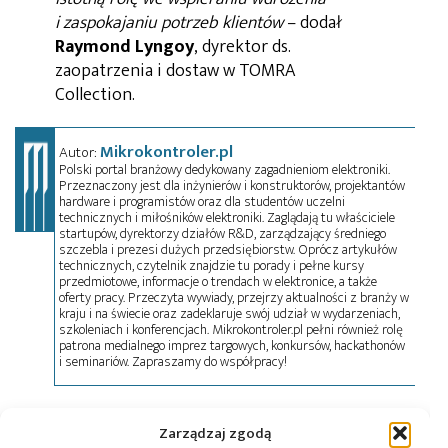
i zaspokajaniu potrzeb klientów
– dodał
Raymond Lyngoy
, dyrektor ds.
zaopatrzenia i dostaw w TOMRA
Collection.
Mikrokontroler.pl
Autor:
Polski portal branżowy dedykowany zagadnieniom elektroniki.
Przeznaczony jest dla inżynierów i konstruktorów, projektantów
hardware i programistów oraz dla studentów uczelni
technicznych i miłośników elektroniki. Zaglądają tu właściciele
startupów, dyrektorzy działów R&D, zarządzający średniego
szczebla i prezesi dużych przedsiębiorstw. Oprócz artykułów
technicznych, czytelnik znajdzie tu porady i pełne kursy
przedmiotowe, informacje o trendach w elektronice, a także
oferty pracy. Przeczyta wywiady, przejrzy aktualności z branży w
kraju i na świecie oraz zadeklaruje swój udział w wydarzeniach,
szkoleniach i konferencjach. Mikrokontroler.pl pełni również rolę
patrona medialnego imprez targowych, konkursów, hackathonów
i seminariów. Zapraszamy do współpracy!
Tagi:
Akos Sifter
,
montaż elekroniki
,
produkcja
,
Zarządzaj zgodą