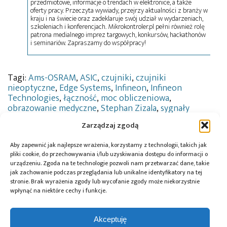
przedmiotowe, informacje o trendach w elektronice, a także
oferty pracy. Przeczyta wywiady, przejrzy aktualności z branży w
kraju i na świecie oraz zadeklaruje swój udział w wydarzeniach,
szkoleniach i konferencjach. Mikrokontroler.pl pełni również rolę
patrona medialnego imprez targowych, konkursów, hackathonów
i seminariów. Zapraszamy do współpracy!
Tagi:
Ams-OSRAM
,
ASIC
,
czujniki
,
czujniki
nieoptyczne
,
Edge Systems
,
Infineon
,
Infineon
Technologies
,
łączność
,
moc obliczeniowa
,
obrazowanie medyczne
,
Stephan Zizala
,
sygnały
analogowe
,
sygnały mieszane
,
zabezpieczenia
Zarządzaj zgodą
Aby zapewnić jak najlepsze wrażenia, korzystamy z technologii, takich jak
pliki cookie, do przechowywania i/lub uzyskiwania dostępu do informacji o
Przeczytaj również:
urządzeniu. Zgoda na te technologie pozwoli nam przetwarzać dane, takie
jak zachowanie podczas przeglądania lub unikalne identyfikatory na tej
stronie. Brak wyrażenia zgody lub wycofanie zgody może niekorzystnie
wpłynąć na niektóre cechy i funkcje.
Akceptuję
Osiągnięto
Duże zmiany na