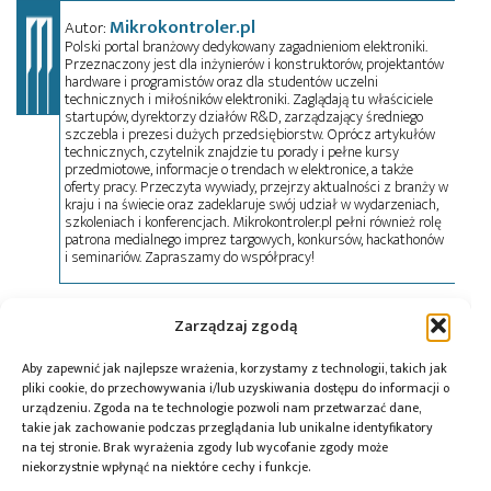
Mikrokontroler.pl
Autor:
Polski portal branżowy dedykowany zagadnieniom elektroniki.
Przeznaczony jest dla inżynierów i konstruktorów, projektantów
hardware i programistów oraz dla studentów uczelni
technicznych i miłośników elektroniki. Zaglądają tu właściciele
startupów, dyrektorzy działów R&D, zarządzający średniego
szczebla i prezesi dużych przedsiębiorstw. Oprócz artykułów
technicznych, czytelnik znajdzie tu porady i pełne kursy
przedmiotowe, informacje o trendach w elektronice, a także
oferty pracy. Przeczyta wywiady, przejrzy aktualności z branży w
kraju i na świecie oraz zadeklaruje swój udział w wydarzeniach,
szkoleniach i konferencjach. Mikrokontroler.pl pełni również rolę
patrona medialnego imprez targowych, konkursów, hackathonów
i seminariów. Zapraszamy do współpracy!
Zarządzaj zgodą
Tagi:
BGA
,
inspekcja rentgenowska
,
LUMEL
,
PB
Technik
,
połączenia lutowane
,
productronica
,
Aby zapewnić jak najlepsze wrażenia, korzystamy z technologii, takich jak
produkcja elektroniki
,
QFN
,
Scienscope Xspection
pliki cookie, do przechowywania i/lub uzyskiwania dostępu do informacji o
6600
,
THT
,
X-Ray
urządzeniu. Zgoda na te technologie pozwoli nam przetwarzać dane,
takie jak zachowanie podczas przeglądania lub unikalne identyfikatory
na tej stronie. Brak wyrażenia zgody lub wycofanie zgody może
niekorzystnie wpłynąć na niektóre cechy i funkcje.