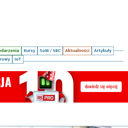
darzenia
Kursy
SoM / SBC
Aktualności
Artykuły
arowy
IoT