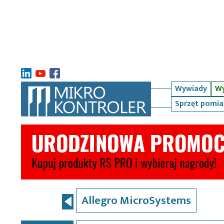
Wywiady
Wy
Sprzęt pomi
Allegro MicroSystems