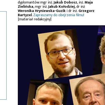
dyplomantów: mgr inż.
Jakub Dobosz
, inż.
Maja
Zielińska
, mgr inż.
Jakub Kołodziej
, dr inż
Weronika Hryniewska-Guzik
i dr inż.
Grzegorz
Bartyzel
.
Zapraszamy do obejrzenia filmu!
[materiał redakcyjny]