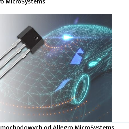
ro MicroSystems
samochodowych od Allegro MicroSystems