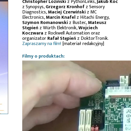
Christopher Lozinski
z PythonLinks,
Jakub Koc
z Synopsys,
Grzegorz Kronhof
z Sensory
Diagnostics,
Maciej Czerwiński
z MC
Electronics,
Marcin Knafel
z Hitachi Energy,
Szymon Romanowski
z Bustec,
Mateusz
Stępień
z Würth Elektronik,
Wojciech
Koczwara
z Rockwell Automation oraz
organizator
Rafał Stępień
z DoktorTronik.
Zapraszamy na film!
[materiał redakcyjny]
Filmy o produktach: