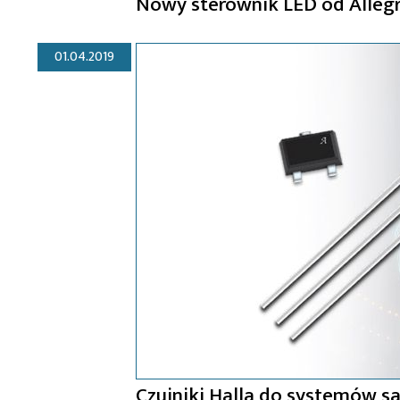
Nowy sterownik LED od Alleg
01.04.2019
Czujniki Halla do systemów 