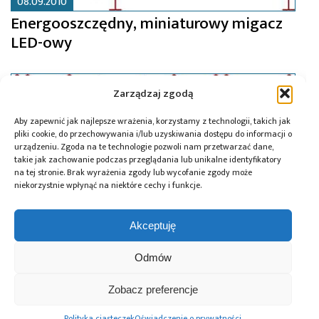
08.09.2010
Energooszczędny, miniaturowy migacz
LED-owy
Zarządzaj zgodą
Aby zapewnić jak najlepsze wrażenia, korzystamy z technologii, takich jak
pliki cookie, do przechowywania i/lub uzyskiwania dostępu do informacji o
urządzeniu. Zgoda na te technologie pozwoli nam przetwarzać dane,
takie jak zachowanie podczas przeglądania lub unikalne identyfikatory
na tej stronie. Brak wyrażenia zgody lub wycofanie zgody może
niekorzystnie wpłynąć na niektóre cechy i funkcje.
Akceptuję
Odmów
08.09.2010
Zobacz preferencje
Translator napięciowy magistral
I2C/SMbus
Polityka ciasteczek
Oświadczenie o prywatności