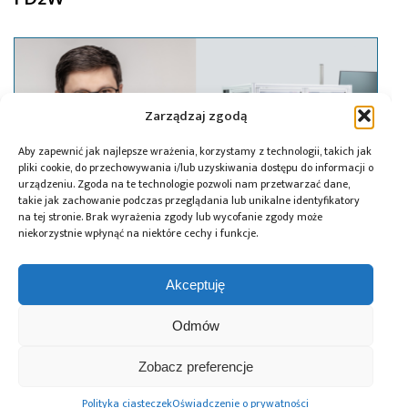
Zarządzaj zgodą
Aby zapewnić jak najlepsze wrażenia, korzystamy z technologii, takich jak
pliki cookie, do przechowywania i/lub uzyskiwania dostępu do informacji o
urządzeniu. Zgoda na te technologie pozwoli nam przetwarzać dane,
takie jak zachowanie podczas przeglądania lub unikalne identyfikatory
na tej stronie. Brak wyrażenia zgody lub wycofanie zgody może
niekorzystnie wpłynąć na niektóre cechy i funkcje.
Akceptuję
24.02.2026
Urządzenie DPS firmy XTPL zostanie
Odmów
zainstalowane w Semiconductor
Innovation R&D Center Manz na
Zobacz preferencje
Tajwanie
Polityka ciasteczek
Oświadczenie o prywatności