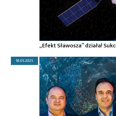
„Efekt Sławosza” działa! Suk
18.05.2025