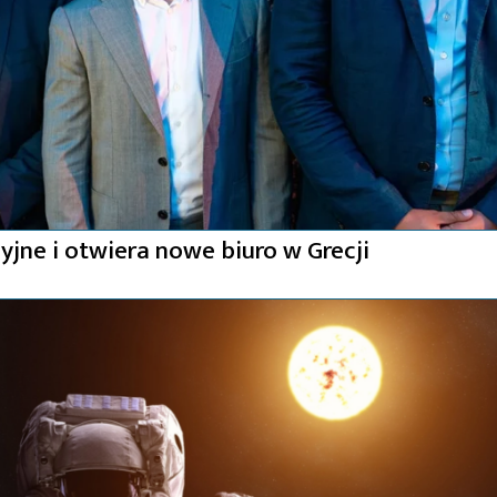
yjne i otwiera nowe biuro w Grecji