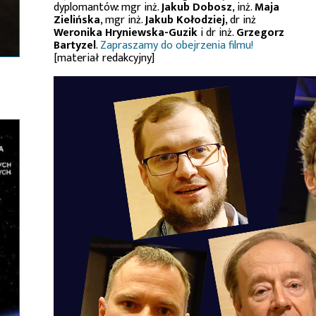
dyplomantów: mgr inż.
Jakub Dobosz
, inż.
Maja
Zielińska
, mgr inż.
Jakub Kołodziej
, dr inż
Weronika Hryniewska-Guzik
i dr inż.
Grzegorz
Bartyzel
.
Zapraszamy do obejrzenia filmu!
[materiał redakcyjny]