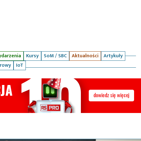
darzenia
Kursy
SoM / SBC
Aktualności
Artykuły
arowy
IoT