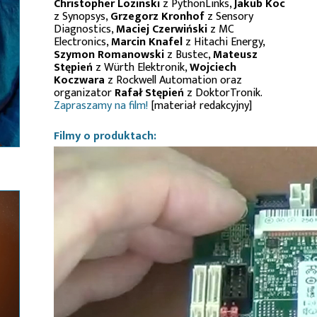
Christopher Lozinski
z PythonLinks,
Jakub Koc
z Synopsys,
Grzegorz Kronhof
z Sensory
Diagnostics,
Maciej Czerwiński
z MC
Electronics,
Marcin Knafel
z Hitachi Energy,
Szymon Romanowski
z Bustec,
Mateusz
Stępień
z Würth Elektronik,
Wojciech
Koczwara
z Rockwell Automation oraz
organizator
Rafał Stępień
z DoktorTronik.
Zapraszamy na film!
[materiał redakcyjny]
Filmy o produktach: