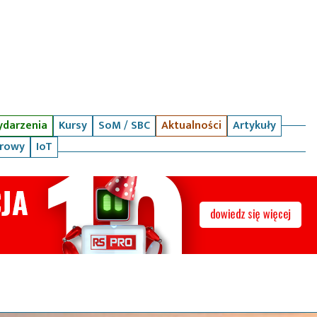
darzenia
Kursy
SoM / SBC
Aktualności
Artykuły
arowy
IoT