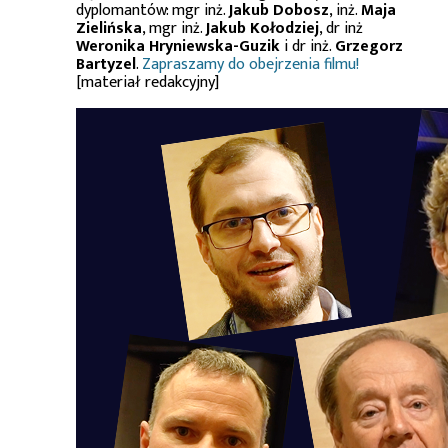
dyplomantów: mgr inż.
Jakub Dobosz
, inż.
Maja
Zielińska
, mgr inż.
Jakub Kołodziej
, dr inż
Weronika Hryniewska-Guzik
i dr inż.
Grzegorz
Bartyzel
.
Zapraszamy do obejrzenia filmu!
[materiał redakcyjny]