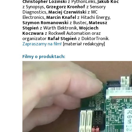
Christopher Lozinski
z PythonLinks,
Jakub Koc
z Synopsys,
Grzegorz Kronhof
z Sensory
Diagnostics,
Maciej Czerwiński
z MC
Electronics,
Marcin Knafel
z Hitachi Energy,
Szymon Romanowski
z Bustec,
Mateusz
Stępień
z Würth Elektronik,
Wojciech
Koczwara
z Rockwell Automation oraz
organizator
Rafał Stępień
z DoktorTronik.
Zapraszamy na film!
[materiał redakcyjny]
Filmy o produktach: