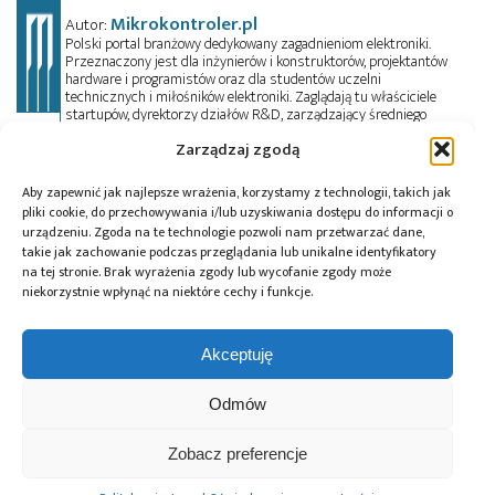
Mikrokontroler.pl
Autor:
Polski portal branżowy dedykowany zagadnieniom elektroniki.
Przeznaczony jest dla inżynierów i konstruktorów, projektantów
hardware i programistów oraz dla studentów uczelni
technicznych i miłośników elektroniki. Zaglądają tu właściciele
startupów, dyrektorzy działów R&D, zarządzający średniego
szczebla i prezesi dużych przedsiębiorstw. Oprócz artykułów
Zarządzaj zgodą
technicznych, czytelnik znajdzie tu porady i pełne kursy
przedmiotowe, informacje o trendach w elektronice, a także
oferty pracy. Przeczyta wywiady, przejrzy aktualności z branży w
Aby zapewnić jak najlepsze wrażenia, korzystamy z technologii, takich jak
kraju i na świecie oraz zadeklaruje swój udział w wydarzeniach,
pliki cookie, do przechowywania i/lub uzyskiwania dostępu do informacji o
szkoleniach i konferencjach. Mikrokontroler.pl pełni również rolę
urządzeniu. Zgoda na te technologie pozwoli nam przetwarzać dane,
patrona medialnego imprez targowych, konkursów, hackathonów
takie jak zachowanie podczas przeglądania lub unikalne identyfikatory
i seminariów. Zapraszamy do współpracy!
na tej stronie. Brak wyrażenia zgody lub wycofanie zgody może
niekorzystnie wpłynąć na niektóre cechy i funkcje.
Tagi:
Apple
,
ASML
,
C.C. Wei
,
DUV
,
Elon Musk
,
fabryka
podzespołów półprzewodnikowych
,
fotolitografia
Akceptuję
EUV
,
Foundry
,
IFS
,
Intel
,
Intel Foundry Services
,
moc
energetyczna
,
Podzespoły półprzewodnikowe
,
Odmów
Samsung
,
SpaceX
,
Terafab
,
Tesla
,
TSMC
,
xAI
,
Yole
,
Yole Group
Zobacz preferencje