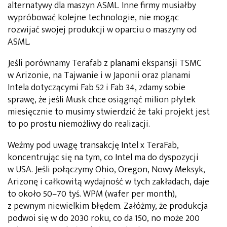
alternatywy dla maszyn ASML. Inne firmy musiałby
wypróbować kolejne technologie, nie mogąc
rozwijać swojej produkcji w oparciu o maszyny od
ASML.
Jeśli porównamy Terafab z planami ekspansji TSMC
w Arizonie, na Tajwanie i w Japonii oraz planami
Intela dotyczącymi Fab 52 i Fab 34, zdamy sobie
sprawę, że jeśli Musk chce osiągnąć milion płytek
miesięcznie to musimy stwierdzić że taki projekt jest
to po prostu niemożliwy do realizacji.
Weźmy pod uwagę transakcję Intel x TeraFab,
koncentrując się na tym, co Intel ma do dyspozycji
w USA. Jeśli połączymy Ohio, Oregon, Nowy Meksyk,
Arizonę i całkowitą wydajność w tych zakładach, daje
to około 50–70 tyś. WPM (wafer per month),
z pewnym niewielkim błędem. Załóżmy, że produkcja
podwoi się w do 2030 roku, co da 150, no może 200