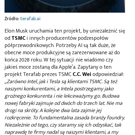
Źródło:
terafab.ai
Elon Musk uruchamia ten projekt, by uniezależnić się
od
TSMC
i innych producentów podzespołów
półprzewodnikowych. Potrzeby AI są tak duże, że
obecne moce produkcyjne są zarezerwowane aż do
końca 2028 roku. W tej sytuacji nie wiadomo czy
jakieś moce zostaną dla Apple’a. Zapytany o ten
projekt Terafab prezes TSMC
C.C. Wei
odpowiedział:
„Zarówno Intel, jak i Tesla są klientami TSMC. Są też
naszymi konkurentami, a Intela postrzegamy jako
groźnego konkurenta i nie lekceważymy go. Budowa
nowej fabryki zajmuje od dwóch do trzech lat. Nie ma
drogi na skróty. A kolejne dwa lata zajmie jej
rozkręcenie. To fundamentalna zasada branży foundry.
Niezależnie od tego, czy staramy się ich odzyskać, tak
naprawdę te firmy nadal są naszymi klientami, a my