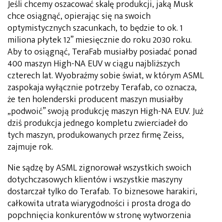
Jeśli chcemy oszacować skalę produkcji, jaką Musk
chce osiągnąć, opierając się na swoich
optymistycznych szacunkach, to będzie to ok. 1
miliona płytek 12” miesięcznie do roku 2030 roku.
Aby to osiągnąć, TeraFab musiałby posiadać ponad
400 maszyn High-NA EUV w ciągu najbliższych
czterech lat. Wyobraźmy sobie świat, w którym ASML
zaspokaja wyłącznie potrzeby Terafab, co oznacza,
że ten holenderski producent maszyn musiałby
„podwoić” swoją produkcję maszyn High-NA EUV. Już
dziś produkcja jednego kompletu zwierciadeł do
tych maszyn, produkowanych przez firmę Zeiss,
zajmuje rok.
Nie sądzę by ASML zignorował wszystkich swoich
dotychczasowych klientów i wszystkie maszyny
dostarczał tylko do Terafab. To biznesowe harakiri,
całkowita utrata wiarygodności i prosta droga do
popchnięcia konkurentów w stronę wytworzenia