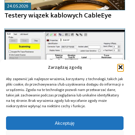
24.05.2026
Testery wiązek kablowych CableEye
Zarządzaj zgodą
Aby zapewnić jak najlepsze wrażenia, korzystamy z technologii, takich jak
pliki cookie, do przechowywania i/lub uzyskiwania dostępu do informacji o
urządzeniu. Zgoda na te technologie pozwoli nam przetwarzać dane,
takie jak zachowanie podczas przeglądania lub unikalne identyfikatory
na tej stronie. Brak wyrażenia zgody lub wycofanie zgody może
niekorzystnie wpłynąć na niektóre cechy i funkcje.
19.07.2018
Oprogramowanie dodatkowe PinMap do
Akceptuję
testerów CableEye – definiuj własne