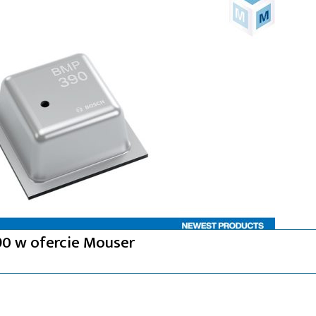
90 w ofercie Mouser