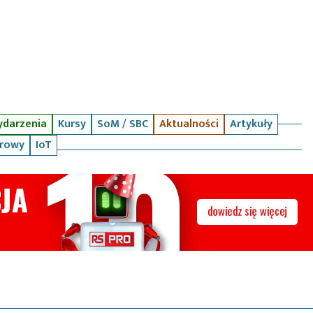
darzenia
Kursy
SoM / SBC
Aktualności
Artykuły
arowy
IoT