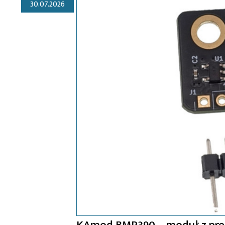
30.07.2026
KAmod BMP390 – moduł z precy