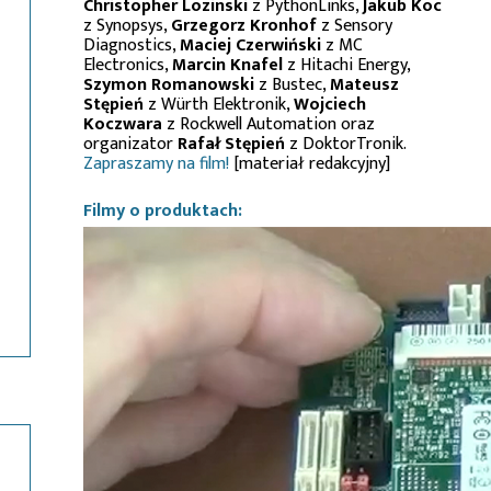
Christopher Lozinski
z PythonLinks,
Jakub Koc
z Synopsys,
Grzegorz Kronhof
z Sensory
Diagnostics,
Maciej Czerwiński
z MC
Electronics,
Marcin Knafel
z Hitachi Energy,
Szymon Romanowski
z Bustec,
Mateusz
Stępień
z Würth Elektronik,
Wojciech
Koczwara
z Rockwell Automation oraz
organizator
Rafał Stępień
z DoktorTronik.
Zapraszamy na film!
[materiał redakcyjny]
Filmy o produktach: