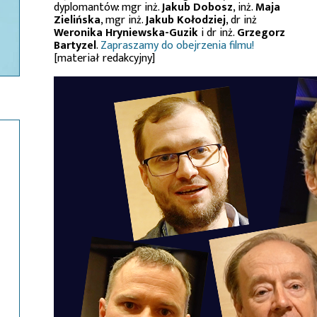
dyplomantów: mgr inż.
Jakub Dobosz
, inż.
Maja
Zielińska
, mgr inż.
Jakub Kołodziej
, dr inż
Weronika Hryniewska-Guzik
i dr inż.
Grzegorz
Bartyzel
.
Zapraszamy do obejrzenia filmu!
[materiał redakcyjny]