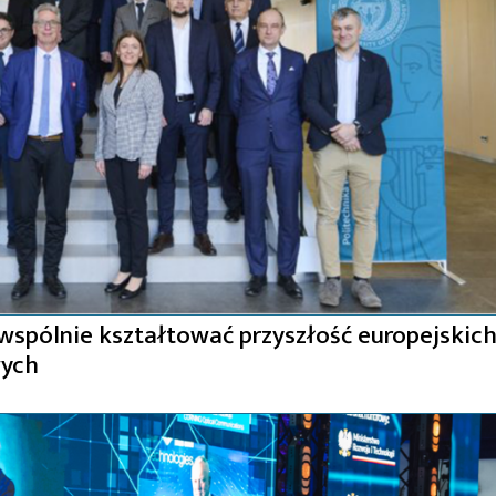
spólnie kształtować przyszłość europejskic
wych