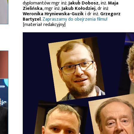
dyplomantów: mgr inż.
Jakub Dobosz
, inż.
Maja
Zielińska
, mgr inż.
Jakub Kołodziej
, dr inż
Weronika Hryniewska-Guzik
i dr inż.
Grzegorz
Bartyzel
.
Zapraszamy do obejrzenia filmu!
[materiał redakcyjny]