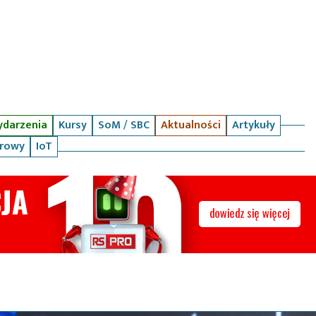
darzenia
Kursy
SoM / SBC
Aktualności
Artykuły
arowy
IoT