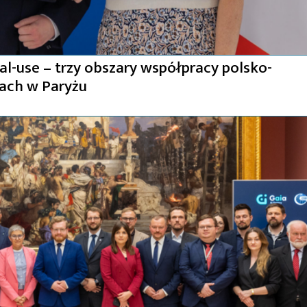
ual-use – trzy obszary współpracy polsko-
gach w Paryżu