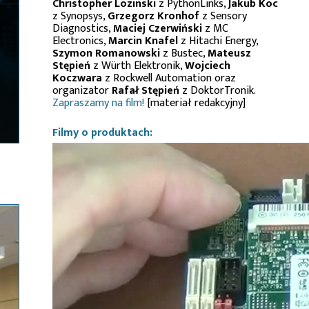
Christopher Lozinski
z PythonLinks,
Jakub Koc
z Synopsys,
Grzegorz Kronhof
z Sensory
Diagnostics,
Maciej Czerwiński
z MC
Electronics,
Marcin Knafel
z Hitachi Energy,
Szymon Romanowski
z Bustec,
Mateusz
Stępień
z Würth Elektronik,
Wojciech
Koczwara
z Rockwell Automation oraz
organizator
Rafał Stępień
z DoktorTronik.
Zapraszamy na film!
[materiał redakcyjny]
Filmy o produktach: