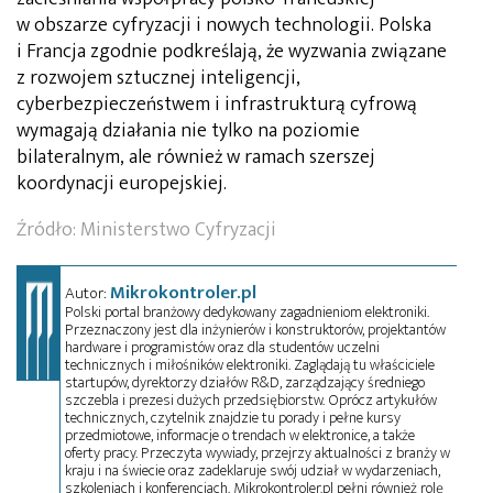
w obszarze cyfryzacji i nowych technologii. Polska
i Francja zgodnie podkreślają, że wyzwania związane
z rozwojem sztucznej inteligencji,
cyberbezpieczeństwem i infrastrukturą cyfrową
wymagają działania nie tylko na poziomie
bilateralnym, ale również w ramach szerszej
koordynacji europejskiej.
Źródło:
Ministerstwo Cyfryzacji
Mikrokontroler.pl
Autor:
Polski portal branżowy dedykowany zagadnieniom elektroniki.
Przeznaczony jest dla inżynierów i konstruktorów, projektantów
hardware i programistów oraz dla studentów uczelni
technicznych i miłośników elektroniki. Zaglądają tu właściciele
startupów, dyrektorzy działów R&D, zarządzający średniego
szczebla i prezesi dużych przedsiębiorstw. Oprócz artykułów
technicznych, czytelnik znajdzie tu porady i pełne kursy
przedmiotowe, informacje o trendach w elektronice, a także
oferty pracy. Przeczyta wywiady, przejrzy aktualności z branży w
kraju i na świecie oraz zadeklaruje swój udział w wydarzeniach,
szkoleniach i konferencjach. Mikrokontroler.pl pełni również rolę