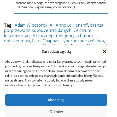
patrona medialnego imprez targowych, konkursów, hackathonów
i seminariów. Zapraszamy do współpracy!
Tagi:
Adam Wieczorek
,
AI
,
Anne Le Henanff
,
branża
półprzewodnikowa
,
centra danych
,
Centrum
Implementacji Sztucznej Inteligencji
,
chmura
obliczeniowa
,
Clara Chappaz
,
cyberbezpieczeństwo
,
cyfrowa suwerenność
,
cyfryzacja
,
Dariusz Standerski
,
dual-use
,
infrastruktura cyfrowa
,
Inria
,
Konrad
Zarządzaj zgodą
Gołota
,
Marcin Bosacki
,
Mistral AI
,
NASK
,
Open
Source
,
PLLuM
,
polski model językowy
,
Sztuczna
Aby zapewnić jak najlepsze wrażenia, korzystamy z technologii, takich jak
inteligencja
,
Thomas Courbe
,
tożsamość cyfrowa
pliki cookie, do przechowywania i/lub uzyskiwania dostępu do informacji o
urządzeniu. Zgoda na te technologie pozwoli nam przetwarzać dane,
takie jak zachowanie podczas przeglądania lub unikalne identyfikatory
na tej stronie. Brak wyrażenia zgody lub wycofanie zgody może
niekorzystnie wpłynąć na niektóre cechy i funkcje.
Przeczytaj również:
Akceptuję
Odmów