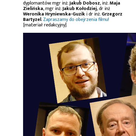
dyplomantów: mgr inż.
Jakub Dobosz
, inż.
Maja
Zielińska
, mgr inż.
Jakub Kołodziej
, dr inż
Weronika Hryniewska-Guzik
i dr inż.
Grzegorz
Bartyzel
.
Zapraszamy do obejrzenia filmu!
[materiał redakcyjny]