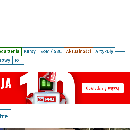
darzenia
Kursy
SoM / SBC
Aktualności
Artykuły
arowy
IoT
tre