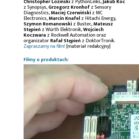
Christopher Lozinski
z PythonLinks,
Jakub Koc
z Synopsys,
Grzegorz Kronhof
z Sensory
Diagnostics,
Maciej Czerwiński
z MC
Electronics,
Marcin Knafel
z Hitachi Energy,
Szymon Romanowski
z Bustec,
Mateusz
Stępień
z Würth Elektronik,
Wojciech
Koczwara
z Rockwell Automation oraz
organizator
Rafał Stępień
z DoktorTronik.
Zapraszamy na film!
[materiał redakcyjny]
Filmy o produktach: