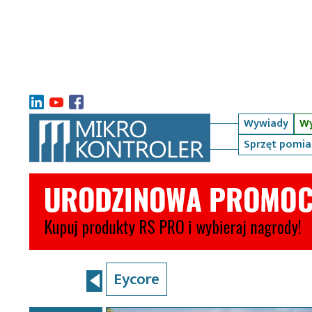
Wywiady
Wy
Sprzęt pomi
Eycore