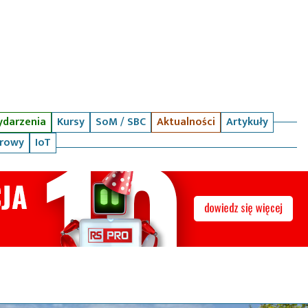
darzenia
Kursy
SoM / SBC
Aktualności
Artykuły
arowy
IoT