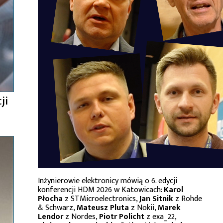
ji
Inżynierowie elektronicy mówią o 6. edycji
konferencji HDM 2026 w Katowicach:
Karol
Płocha
z STMicroelectronics,
Jan Sitnik
z Rohde
& Schwarz,
Mateusz Pluta
z Nokii,
Marek
Lendor
z Nordes,
Piotr Policht
z exa_22,