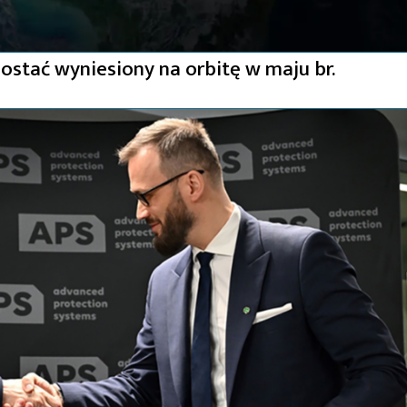
zostać wyniesiony na orbitę w maju br.