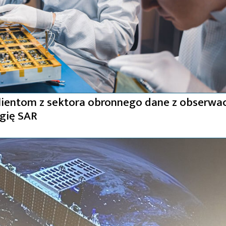
klientom z sektora obronnego dane z obserwac
gię SAR