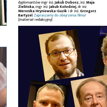
dyplomantów: mgr inż.
Jakub Dobosz
, inż.
Maja
Zielińska
, mgr inż.
Jakub Kołodziej
, dr inż
Weronika Hryniewska-Guzik
i dr inż.
Grzegorz
Bartyzel
.
Zapraszamy do obejrzenia filmu!
[materiał redakcyjny]