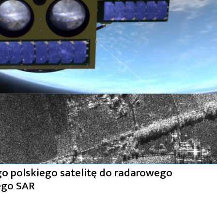
go polskiego satelitę do radarowego
ego SAR