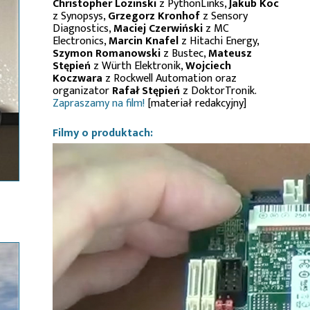
Christopher Lozinski
z PythonLinks,
Jakub Koc
z Synopsys,
Grzegorz Kronhof
z Sensory
Diagnostics,
Maciej Czerwiński
z MC
Electronics,
Marcin Knafel
z Hitachi Energy,
Szymon Romanowski
z Bustec,
Mateusz
Stępień
z Würth Elektronik,
Wojciech
Koczwara
z Rockwell Automation oraz
organizator
Rafał Stępień
z DoktorTronik.
Zapraszamy na film!
[materiał redakcyjny]
Filmy o produktach: