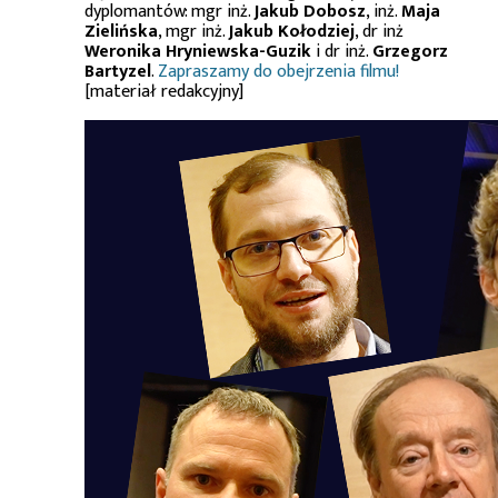
dyplomantów: mgr inż.
Jakub Dobosz
, inż.
Maja
Zielińska
, mgr inż.
Jakub Kołodziej
, dr inż
Weronika Hryniewska-Guzik
i dr inż.
Grzegorz
Bartyzel
.
Zapraszamy do obejrzenia filmu!
[materiał redakcyjny]