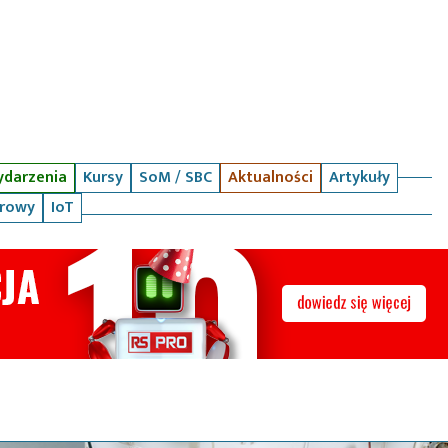
darzenia
Kursy
SoM / SBC
Aktualności
Artykuły
arowy
IoT