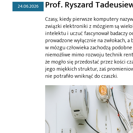
Prof. Ryszard Tadeusiew
24.06.2026
Czasy, kiedy pierwsze komputery nazy
związki elektroniki z mózgiem są wielo
intelektu i uczuć fascynował badaczy o
prowadzone wyłącznie na zwłokach, a b
w mózgu człowieka zachodzą podobne 
niemożliwe mimo rozwoju technik rent
że mogło się przedostać przez kości c
jego miękkich struktur, zaś promieni
nie potrafiło wniknąć do czaszki.