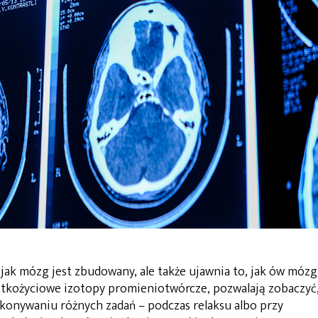
 jak mózg jest zbudowany, ale także ujawnia to, jak ów mózg
rótkożyciowe izotopy promieniotwórcze, pozwalają zobaczyć
konywaniu różnych zadań – podczas relaksu albo przy