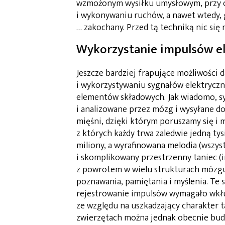
wzmożonym wysiłku umysłowym, przy o
i wykonywaniu ruchów, a nawet wtedy, 
… zakochany. Przed tą techniką nic się n
Wykorzystanie impulsów e
Jeszcze bardziej frapujące możliwości
i wykorzystywaniu sygnałów elektrycz
elementów składowych. Jak wiadomo, sy
i analizowane przez mózg i wysyłane 
mięśni, dzięki którym poruszamy się i 
z których każdy trwa zaledwie jedną tys
miliony, a wyrafinowana melodia (wszys
i skomplikowany przestrzenny taniec (i
z powrotem w wielu strukturach mózgu
poznawania, pamiętania i myślenia. Te
rejestrowanie impulsów wymagało wkłuw
ze względu na uszkadzający charakter t
zwierzętach można jednak obecnie budo