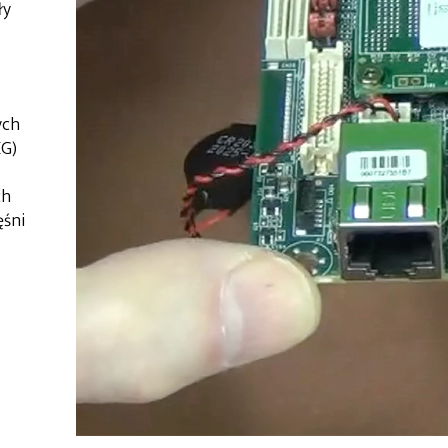
ły
ych
EG)
ch
ęśni