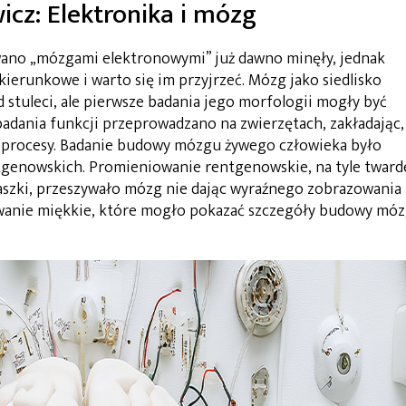
icz: Elektronika i mózg
wano „mózgami elektronowymi” już dawno minęły, jednak
kierunkowe i warto się im przyjrzeć. Mózg jako siedlisko
d stuleci, ale pierwsze badania jego morfologii mogły być
adania funkcji przeprowadzano na zwierzętach, zakładając,
procesy. Badanie budowy mózgu żywego człowieka było
genowskich. Promieniowanie rentgenowskie, na tyle tward
zaszki, przeszywało mózg nie dając wyraźnego zobrazowania
owanie miękkie, które mogło pokazać szczegóły budowy móz