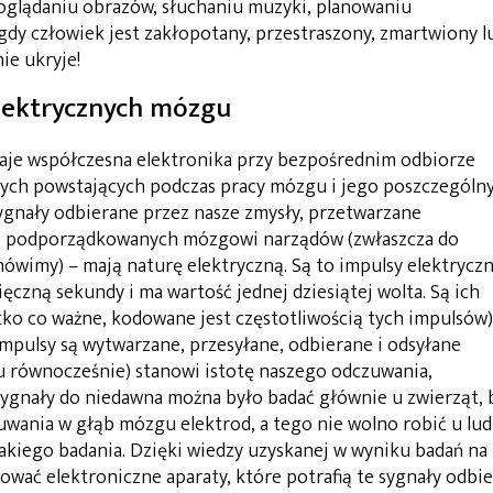
glądaniu obrazów, słuchaniu muzyki, planowaniu
gdy człowiek jest zakłopotany, przestraszony, zmartwiony l
ie ukryje!
lektrycznych mózgu
 daje współczesna elektronika przy bezpośrednim odbiorze
nych powstających podczas pracy mózgu i jego poszczególn
gnały odbierane przez nasze zmysły, przetwarzane
do podporządkowanych mózgowi narządów (zwłaszcza do
mówimy) – mają naturę elektryczną. Są to impulsy elektryczn
ięczną sekundy i ma wartość jednej dziesiątej wolta. Są ich
tko co ważne, kodowane jest częstotliwością tych impulsów)
mpulsy są wytwarzane, przesyłane, odbierane i odsyłane
 równocześnie) stanowi istotę naszego odczuwania,
 sygnały do niedawna można było badać głównie u zwierząt, 
ania w głąb mózgu elektrod, a tego nie wolno robić u lud
akiego badania. Dzięki wiedzy uzyskanej w wyniku badań na
wać elektroniczne aparaty, które potrafią te sygnały odbie