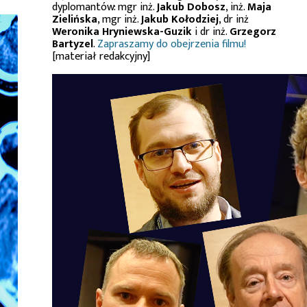
dyplomantów: mgr inż.
Jakub Dobosz
, inż.
Maja
Zielińska
, mgr inż.
Jakub Kołodziej
, dr inż
Weronika Hryniewska-Guzik
i dr inż.
Grzegorz
Bartyzel
.
Zapraszamy do obejrzenia filmu!
[materiał redakcyjny]