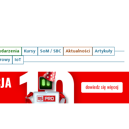
darzenia
Kursy
SoM / SBC
Aktualności
Artykuły
arowy
IoT