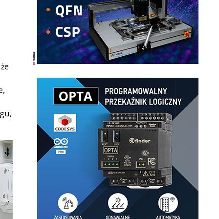
 że
e,
gu,