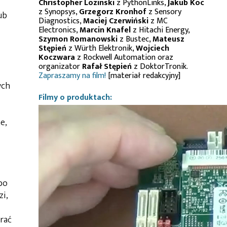
Christopher Lozinski
z PythonLinks,
Jakub Koc
z Synopsys,
Grzegorz Kronhof
z Sensory
ub
Diagnostics,
Maciej Czerwiński
z MC
Electronics,
Marcin Knafel
z Hitachi Energy,
Szymon Romanowski
z Bustec,
Mateusz
Stępień
z Würth Elektronik,
Wojciech
Koczwara
z Rockwell Automation oraz
organizator
Rafał Stępień
z DoktorTronik.
Zapraszamy na film!
[materiał redakcyjny]
ych
Filmy o produktach:
e,
bo
zi,
rać