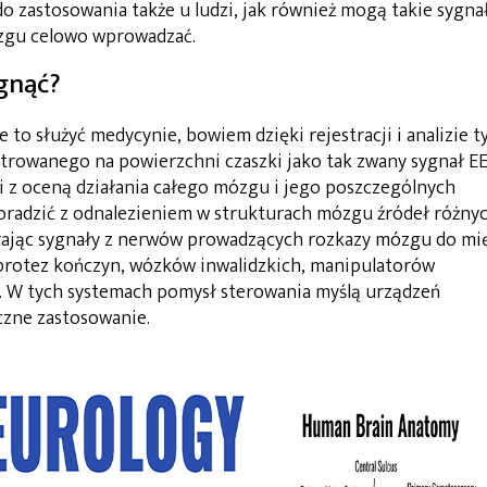
do zastosowania także u ludzi, jak również mogą takie sygna
ózgu celowo wprowadzać.
gnąć?
 to służyć medycynie, bowiem dzięki rejestracji i analizie t
strowanego na powierzchni czaszki jako tak zwany sygnał E
 z oceną działania całego mózgu i jego poszczególnych
poradzić z odnalezieniem w strukturach mózgu źródeł różny
ierając sygnały z nerwów prowadzących rozkazy mózgu do mi
protez kończyn, wózków inwalidzkich, manipulatorów
. W tych systemach pomysł sterowania myślą urządzeń
czne zastosowanie.