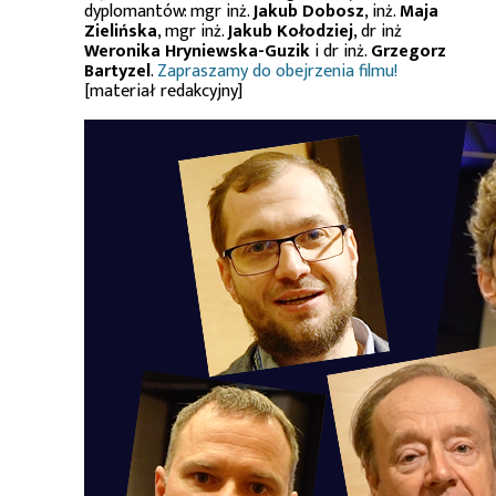
dyplomantów: mgr inż.
Jakub Dobosz
, inż.
Maja
Zielińska
, mgr inż.
Jakub Kołodziej
, dr inż
Weronika Hryniewska-Guzik
i dr inż.
Grzegorz
Bartyzel
.
Zapraszamy do obejrzenia filmu!
[materiał redakcyjny]