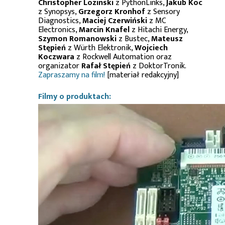
Christopher Lozinski
z PythonLinks,
Jakub Koc
z Synopsys,
Grzegorz Kronhof
z Sensory
Diagnostics,
Maciej Czerwiński
z MC
Electronics,
Marcin Knafel
z Hitachi Energy,
Szymon Romanowski
z Bustec,
Mateusz
Stępień
z Würth Elektronik,
Wojciech
Koczwara
z Rockwell Automation oraz
organizator
Rafał Stępień
z DoktorTronik.
Zapraszamy na film!
[materiał redakcyjny]
Filmy o produktach: