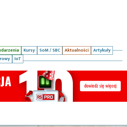
darzenia
Kursy
SoM / SBC
Aktualności
Artykuły
arowy
IoT