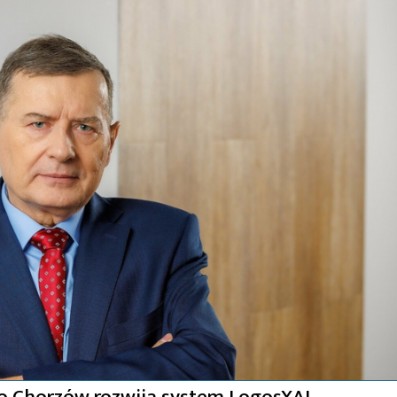
o Chorzów rozwija system LogosXAI.