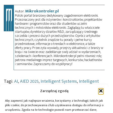
Mikrokontroler.pl
Autor:
Polski portal branżowy dedykowany zagadnieniom elektroniki.
Przeznaczony jest dla inżynierów i konstruktorów, projektantów
hardware i programistów oraz dla studentów uczelni
technicznych i miłośników elektroniki. Zaglądają tu właściciele
startupów, dyrektorzy działów R&D, zarządzający średniego
szczebla i prezesi dużych przedsiębiorstw. Oprócz artykułów
technicznych, czytelnik znajdzie tu porady i pełne kursy
przedmiotowe, informacje o trendach w elektronice, a także
oferty pracy. Przeczyta wywiady, przejrzy aktualności z branży w
kraju i na świecie oraz zadeklaruje swój udział w wydarzeniach,
szkoleniach i konferencjach. Mikrokontroler.pl pełni również rolę
patrona medialnego imprez targowych, konkursów, hackathonów
i seminariów. Zapraszamy do współpracy!
Tagi:
AI
,
AIED 2025
,
Intelligent Systems
,
Intelligent
Systems Conference
,
IntelliSys
,
Krzysztof Michalik
,
Zarządzaj zgodą
Lecture Notes in Computer Science
,
LogosXAI
,
metoda HiNeS-P
,
przycinanie neuronów
,
Springer
,
sprzęt brzegowy
,
Uniwersytet WSB Merito Chorzów
,
Aby zapewnić jak najlepsze wrażenia, korzystamy z technologii, takich jak
pliki cookie, do przechowywania i/lub uzyskiwania dostępu do informacji o
xAI
urządzeniu. Zgoda na te technologie pozwoli nam przetwarzać dane,