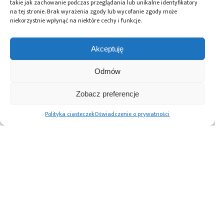
takie jak zachowanie podczas przeglądania lub unikalne identyfikatory
na tej stronie. Brak wyrażenia zgody lub wycofanie zgody może
niekorzystnie wpłynąć na niektóre cechy i funkcje.
Przeczytaj również:
Akceptuję
Odmów
Polsko-brytyjski
Lokalni asystenci
Zobacz preferencje
onsemi prezentuje
startup VitVio
głosowi w oparciu
pionowe
pozyskał 8 mln
o AI bez zależności
Polityka ciasteczek
Oświadczenie o prywatności
podzespoły
USD. Będzie
od chmury:
półprzewodnikowe
rozwijał
wydajne
GaN: przełom
platformę AI do
rozwiązanie na
w dziedzinie
zarządzania
urządzeniu
sztucznej
salami
inteligencji
operacyjnymi
i elektryfikacji
Advertising prices
Kontakt
Polityka prywatności
Cennik reklam
O nas