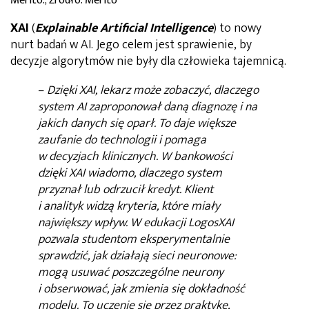
Merito.; Żródło: Merito
XAI
(
Explainable Artificial Intelligence
) to nowy
nurt badań w AI. Jego celem jest sprawienie, by
decyzje algorytmów nie były dla człowieka tajemnicą.
–
Dzięki XAI, lekarz może zobaczyć, dlaczego
system AI zaproponował daną diagnozę i na
jakich danych się oparł. To daje większe
zaufanie do technologii i pomaga
w decyzjach klinicznych. W bankowości
dzięki XAI wiadomo, dlaczego system
przyznał lub odrzucił kredyt. Klient
i analityk widzą kryteria, które miały
największy wpływ. W edukacji LogosXAI
pozwala studentom eksperymentalnie
sprawdzić, jak działają sieci neuronowe:
mogą usuwać poszczególne neurony
i obserwować, jak zmienia się dokładność
modelu. To uczenie się przez praktykę,