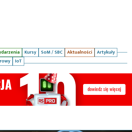
darzenia
Kursy
SoM / SBC
Aktualności
Artykuły
arowy
IoT