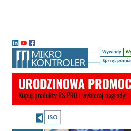
Wywiady
Wy
Sprzęt pomi
ISO