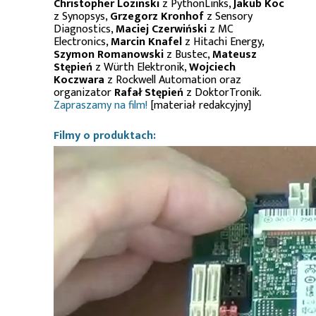
Christopher Lozinski
z PythonLinks,
Jakub Koc
z Synopsys,
Grzegorz Kronhof
z Sensory
Diagnostics,
Maciej Czerwiński
z MC
Electronics,
Marcin Knafel
z Hitachi Energy,
Szymon Romanowski
z Bustec,
Mateusz
Stępień
z Würth Elektronik,
Wojciech
Koczwara
z Rockwell Automation oraz
organizator
Rafał Stępień
z DoktorTronik.
Zapraszamy na film!
[materiał redakcyjny]
Filmy o produktach: