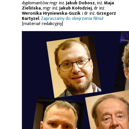
dyplomantów: mgr inż.
Jakub Dobosz
, inż.
Maja
Zielińska
, mgr inż.
Jakub Kołodziej
, dr inż
Weronika Hryniewska-Guzik
i dr inż.
Grzegorz
Bartyzel
.
Zapraszamy do obejrzenia filmu!
[materiał redakcyjny]