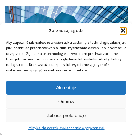
Zarządzaj zgodą
Aby zapewnić jak najlepsze wrażenia, korzystamy z technologii, takich jak
pliki cookie, do przechowywania i/lub uzyskiwania dostępu do informacji o
urządzeniu. Zgoda na te technologie pozwoli nam przetwarzać dane,
takie jak zachowanie podczas przeglądania lub unikalne identyfikatory
na tej stronie. Brak wyrażenia zgody lub wycofanie zgody może
niekorzystnie wpłynąć na niektóre cechy i funkcje.
Akceptuję
16.01.2026
Powstaje Regionalna Sieć Laboratoriów
Odmów
INNO-NET realizowana przez
Zobacz preferencje
Łukasiewicz – PIAP
Polityka ciasteczek
Oświadczenie o prywatności