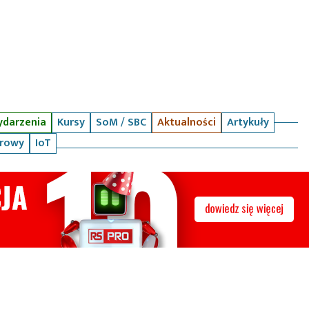
darzenia
Kursy
SoM / SBC
Aktualności
Artykuły
arowy
IoT