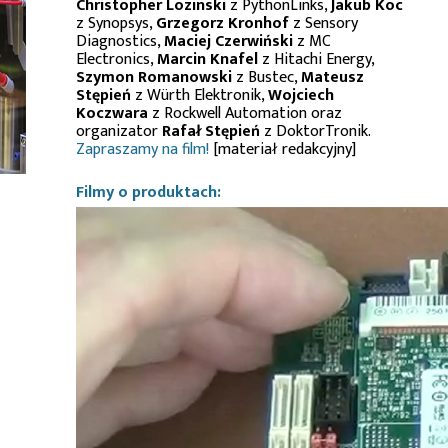
Christopher Lozinski
z PythonLinks,
Jakub Koc
z Synopsys,
Grzegorz Kronhof
z Sensory
Diagnostics,
Maciej Czerwiński
z MC
Electronics,
Marcin Knafel
z Hitachi Energy,
Szymon Romanowski
z Bustec,
Mateusz
Stępień
z Würth Elektronik,
Wojciech
Koczwara
z Rockwell Automation oraz
organizator
Rafał Stępień
z DoktorTronik.
Zapraszamy na film!
[materiał redakcyjny]
Filmy o produktach: