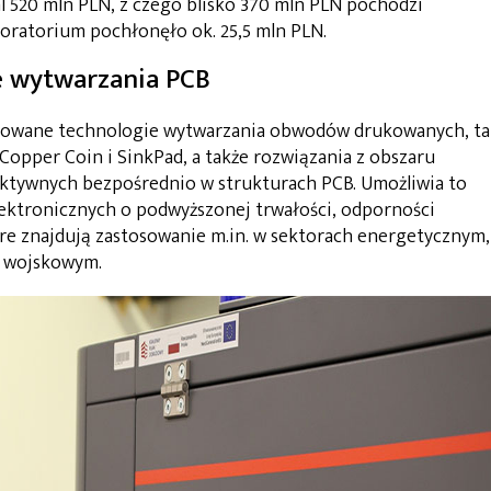
 520 mln PLN, z czego blisko 370 mln PLN pochodzi
oratorium pochłonęło ok. 25,5 mln PLN.
 wytwarzania PCB
sowane technologie wytwarzania obwodów drukowanych, ta
 Copper Coin i SinkPad, a także rozwiązania z obszaru
ktywnych bezpośrednio w strukturach PCB. Umożliwia to
ktronicznych o podwyższonej trwałości, odporności
óre znajdują zastosowanie m.in. w sektorach energetycznym,
 wojskowym.