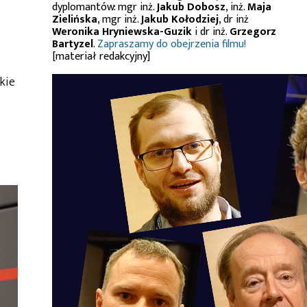
dyplomantów: mgr inż.
Jakub Dobosz
, inż.
Maja
Zielińska
, mgr inż.
Jakub Kołodziej
, dr inż
Weronika Hryniewska-Guzik
i dr inż.
Grzegorz
Bartyzel
.
Zapraszamy do obejrzenia filmu!
[materiał redakcyjny]
kie