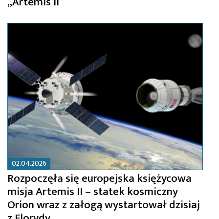
„Artemis II”
02.04.2026
Rozpoczęła się europejska księżycowa
misja Artemis II – statek kosmiczny
Orion wraz z załogą wystartował dzisiaj
z Florydy