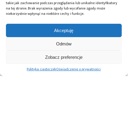
takie jak zachowanie podczas przeglądania lub unikalne identyfikatory
na tej stronie. Brak wyrażenia zgody lub wycofanie zgody może
niekorzystnie wpłynąć na niektóre cechy i funkcje.
Akceptuję
Odmów
27.11.2025
Zobacz preferencje
Polski prototyp księżycowej koparki
Polityka ciasteczek
Oświadczenie o prywatności
regolitu z sukcesem przetestowany
w locie parabolicznym ESA
Stronicowanie
1
2
3
Następne
wpisów
Advertising prices
Kontakt
Polityka prywatności
Cennik reklam
O nas
Copyright © 2026. All rights reserved.