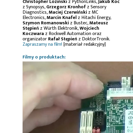
Christopher Lozinski
z PythonLinks,
Jakub Koc
z Synopsys,
Grzegorz Kronhof
z Sensory
Diagnostics,
Maciej Czerwiński
z MC
Electronics,
Marcin Knafel
z Hitachi Energy,
Szymon Romanowski
z Bustec,
Mateusz
Stępień
z Würth Elektronik,
Wojciech
Koczwara
z Rockwell Automation oraz
organizator
Rafał Stępień
z DoktorTronik.
Zapraszamy na film!
[materiał redakcyjny]
Filmy o produktach: