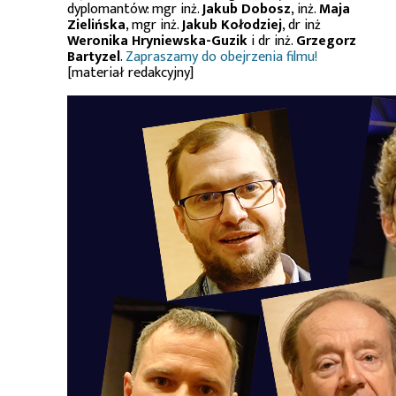
dyplomantów: mgr inż.
Jakub Dobosz
, inż.
Maja
Zielińska
, mgr inż.
Jakub Kołodziej
, dr inż
Weronika Hryniewska-Guzik
i dr inż.
Grzegorz
Bartyzel
.
Zapraszamy do obejrzenia filmu!
[materiał redakcyjny]