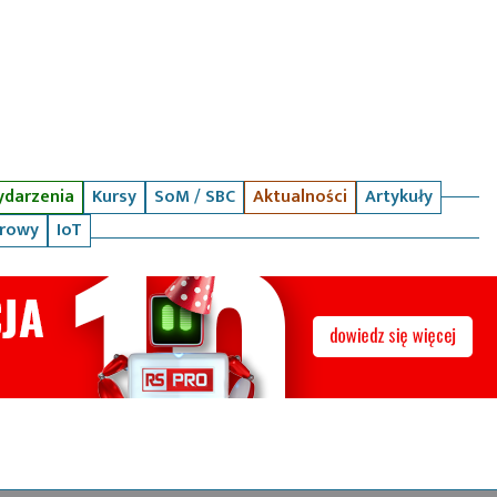
darzenia
Kursy
SoM / SBC
Aktualności
Artykuły
arowy
IoT