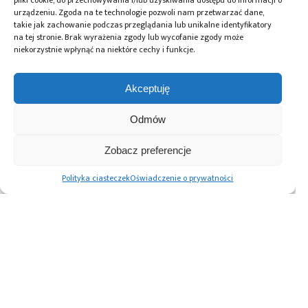
pliki cookie, do przechowywania i/lub uzyskiwania dostępu do informacji o
urządzeniu. Zgoda na te technologie pozwoli nam przetwarzać dane,
takie jak zachowanie podczas przeglądania lub unikalne identyfikatory
na tej stronie. Brak wyrażenia zgody lub wycofanie zgody może
niekorzystnie wpłynąć na niektóre cechy i funkcje.
Akceptuję
Odmów
Zobacz preferencje
27.10.2025
Polityka ciasteczek
Oświadczenie o prywatności
Biurowa infrastruktura ładowania –
trendy i wyzwania
Stronicowanie
1
2
3
Następne
wpisów
Advertising prices
Kontakt
Polityka prywatności
Cennik reklam
O nas