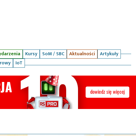
darzenia
Kursy
SoM / SBC
Aktualności
Artykuły
arowy
IoT