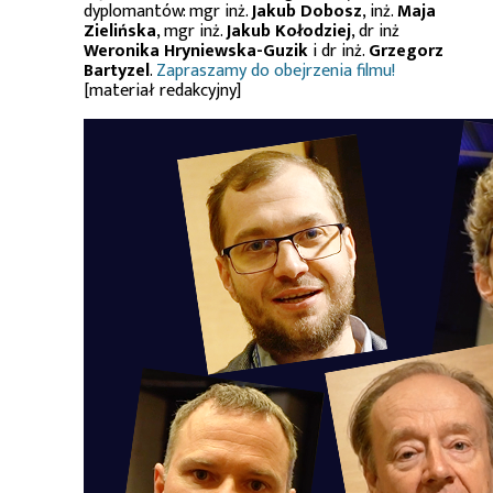
dyplomantów: mgr inż.
Jakub Dobosz
, inż.
Maja
Zielińska
, mgr inż.
Jakub Kołodziej
, dr inż
Weronika Hryniewska-Guzik
i dr inż.
Grzegorz
Bartyzel
.
Zapraszamy do obejrzenia filmu!
[materiał redakcyjny]