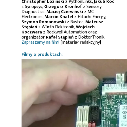
Christopher Lozinski
z PythonLinks,
Jakub Koc
z Synopsys,
Grzegorz Kronhof
z Sensory
Diagnostics,
Maciej Czerwiński
z MC
Electronics,
Marcin Knafel
z Hitachi Energy,
Szymon Romanowski
z Bustec,
Mateusz
Stępień
z Würth Elektronik,
Wojciech
Koczwara
z Rockwell Automation oraz
organizator
Rafał Stępień
z DoktorTronik.
Zapraszamy na film!
[materiał redakcyjny]
Filmy o produktach: