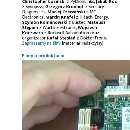
Christopher Lozinski
z PythonLinks,
Jakub Koc
z Synopsys,
Grzegorz Kronhof
z Sensory
Diagnostics,
Maciej Czerwiński
z MC
Electronics,
Marcin Knafel
z Hitachi Energy,
Szymon Romanowski
z Bustec,
Mateusz
Stępień
z Würth Elektronik,
Wojciech
Koczwara
z Rockwell Automation oraz
organizator
Rafał Stępień
z DoktorTronik.
Zapraszamy na film!
[materiał redakcyjny]
Filmy o produktach: