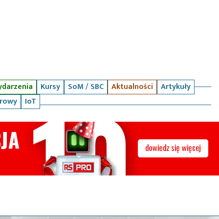
darzenia
Kursy
SoM / SBC
Aktualności
Artykuły
arowy
IoT