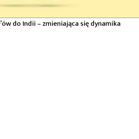
’ów do Indii – zmieniająca się dynamika