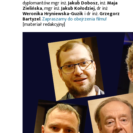
dyplomantów: mgr inż.
Jakub Dobosz
, inż.
Maja
Zielińska
, mgr inż.
Jakub Kołodziej
, dr inż
Weronika Hryniewska-Guzik
i dr inż.
Grzegorz
Bartyzel
.
Zapraszamy do obejrzenia filmu!
[materiał redakcyjny]