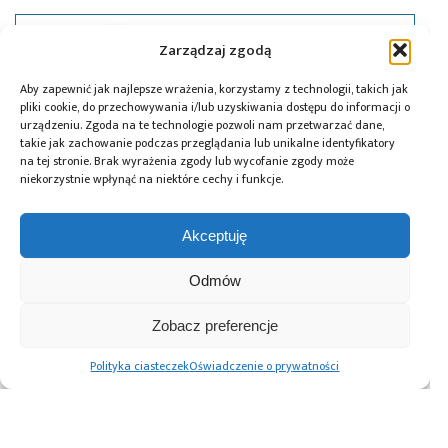
Zarządzaj zgodą
Aby zapewnić jak najlepsze wrażenia, korzystamy z technologii, takich jak
pliki cookie, do przechowywania i/lub uzyskiwania dostępu do informacji o
urządzeniu. Zgoda na te technologie pozwoli nam przetwarzać dane,
takie jak zachowanie podczas przeglądania lub unikalne identyfikatory
na tej stronie. Brak wyrażenia zgody lub wycofanie zgody może
niekorzystnie wpłynąć na niektóre cechy i funkcje.
Akceptuję
Odmów
19.03.2018
Cree przejmuje oddziały układów mocy
Zobacz preferencje
RF Infineon
Polityka ciasteczek
Oświadczenie o prywatności
Advertising prices
Kontakt
Polityka prywatności