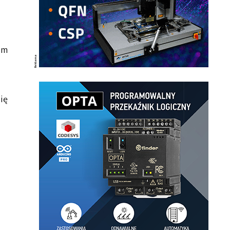
om
ię