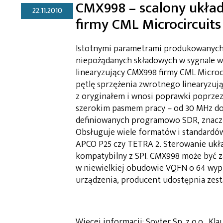
CMX998 – scalony układ
22.11.2010
firmy CML Microcircuits
Istotnymi parametrami produkowanych
niepożądanych składowych w sygnale w
linearyzujący CMX998 firmy CML Micro
pętlę sprzężenia zwrotnego linearyzu
z oryginałem i wnosi poprawki poprzez
szerokim pasmem pracy – od 30 MHz do 
definiowanych programowo SDR, znaczni
Obsługuje wiele formatów i standardów
APCO P25 czy TETRA 2. Sterowanie ukła
kompatybilny z SPI. CMX998 może być za
w niewielkiej obudowie VQFN o 64 wyp
urządzenia, producent udostępnia zes
Więcej informacji: Soyter Sp. z o.o., Kla