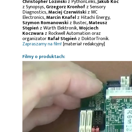
Christopher Lozinski
z PythonLinks,
Jakub Koc
z Synopsys,
Grzegorz Kronhof
z Sensory
Diagnostics,
Maciej Czerwiński
z MC
Electronics,
Marcin Knafel
z Hitachi Energy,
Szymon Romanowski
z Bustec,
Mateusz
Stępień
z Würth Elektronik,
Wojciech
Koczwara
z Rockwell Automation oraz
organizator
Rafał Stępień
z DoktorTronik.
Zapraszamy na film!
[materiał redakcyjny]
Filmy o produktach: