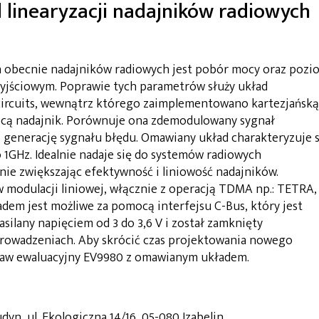
 linearyzacji nadajników radiowych
 obecnie nadajników radiowych jest pobór mocy oraz pozi
yjściowym. Poprawie tych parametrów służy układ
circuits, wewnątrz którego zaimplementowano kartezjańską
jącą nadajnik. Porównuje ona zdemodulowany sygnał
 generację sygnału błędu. Omawiany układ charakteryzuje s
1GHz. Idealnie nadaje się do systemów radiowych
e zwiększając efektywność i liniowość nadajników.
 modulacji liniowej, włącznie z operacją TDMA np.: TETRA,
dem jest możliwe za pomocą interfejsu C-Bus, który jest
silany napięciem od 3 do 3,6 V i został zamknięty
rowadzeniach. Aby skrócić czas projektowania nowego
taw ewaluacyjny EV9980 z omawianym układem.
udyn, ul. Ekologiczna 14/16, 05-080 Izabelin,