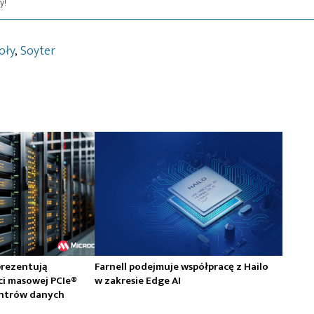
y!
oły
,
Soyter
prezentują
Farnell podejmuje współpracę z Hailo
ci masowej PCIe®
w zakresie Edge AI
centrów danych