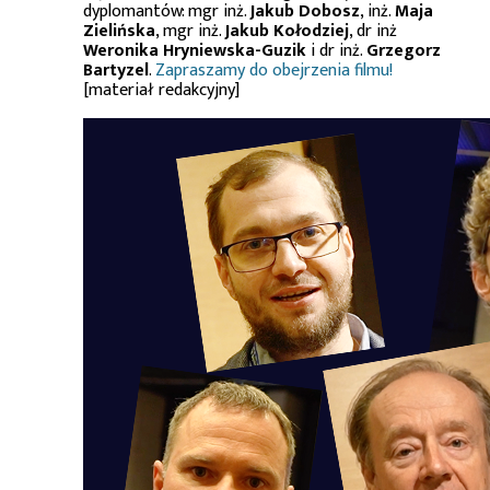
dyplomantów: mgr inż.
Jakub Dobosz
, inż.
Maja
Zielińska
, mgr inż.
Jakub Kołodziej
, dr inż
Weronika Hryniewska-Guzik
i dr inż.
Grzegorz
Bartyzel
.
Zapraszamy do obejrzenia filmu!
[materiał redakcyjny]