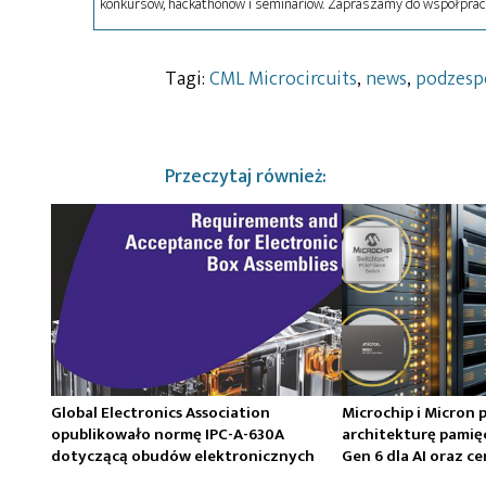
konkursów, hackathonów i seminariów. Zapraszamy do współprac
Tagi:
CML Microcircuits
,
news
,
podzesp
Przeczytaj również:
Global Electronics Association
Microchip i Micron 
opublikowało normę IPC-A-630A
architekturę pamię
dotyczącą obudów elektronicznych
Gen 6 dla AI oraz 