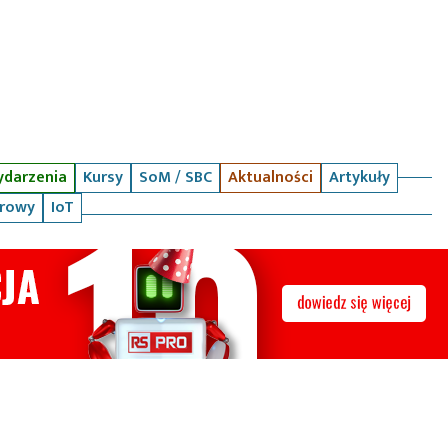
darzenia
Kursy
SoM / SBC
Aktualności
Artykuły
arowy
IoT