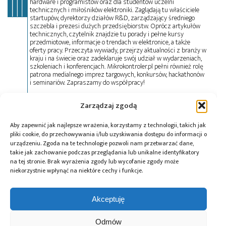
hardware i programistów oraz dla studentów uczelni
technicznych i miłośników elektroniki. Zaglądają tu właściciele
startupów, dyrektorzy działów R&D, zarządzający średniego
szczebla i prezesi dużych przedsiębiorstw. Oprócz artykułów
technicznych, czytelnik znajdzie tu porady i pełne kursy
przedmiotowe, informacje o trendach w elektronice, a także
oferty pracy. Przeczyta wywiady, przejrzy aktualności z branży w
kraju i na świecie oraz zadeklaruje swój udział w wydarzeniach,
szkoleniach i konferencjach. Mikrokontroler.pl pełni również rolę
patrona medialnego imprez targowych, konkursów, hackathonów
i seminariów. Zapraszamy do współpracy!
Zarządzaj zgodą
Tagi:
audio
,
Bluetooth
,
FSK
,
RFID
,
ZigBee
Aby zapewnić jak najlepsze wrażenia, korzystamy z technologii, takich jak
pliki cookie, do przechowywania i/lub uzyskiwania dostępu do informacji o
urządzeniu. Zgoda na te technologie pozwoli nam przetwarzać dane,
takie jak zachowanie podczas przeglądania lub unikalne identyfikatory
Przeczytaj również:
na tej stronie. Brak wyrażenia zgody lub wycofanie zgody może
niekorzystnie wpłynąć na niektóre cechy i funkcje.
Akceptuję
Odmów
Przemysłowe
Rozwiązanie PoE
Terminal