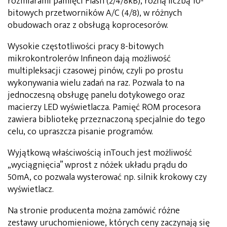
rozmiarami pamięci Flash (2/4/8kB), różną liczbą 10-
bitowych przetworników A/C (4/8), w różnych
obudowach oraz z obsługą koprocesorów.
Wysokie częstotliwości pracy 8-bitowych
mikrokontrolerów Infineon dają możliwość
multipleksacji czasowej pinów, czyli po prostu
wykonywania wielu zadań na raz. Pozwala to na
jednoczesną obsługę panelu dotykowego oraz
macierzy LED wyświetlacza. Pamięć ROM procesora
zawiera bibliotekę przeznaczoną specjalnie do tego
celu, co upraszcza pisanie programów.
Wyjątkową właściwością inTouch jest możliwość
„wyciągnięcia” wprost z nóżek układu prądu do
50mA, co pozwala wysterować np. silnik krokowy czy
wyświetlacz.
Na stronie producenta można zamówić różne
zestawy uruchomieniowe, których ceny zaczynają się