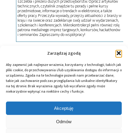
szczebla i prezesi dużych przedsiębiorstw. Oprócz artykułów
technicznych, czytelnik znajdzie tu porady i pełne kursy
przedmiotowe, informacje o trendach w elektronice, a także
oferty pracy. Przeczyta wywiady, przejrzy aktualności z branży w
kraju i na świecie oraz zadeklaruje swój udział w wydarzeniach,
szkoleniach i konferencjach. Mikrokontroler.pl pełni również rolę
patrona medialnego imprez targowych, konkursów, hackathonów
i seminariów. Zapraszamy do współpracy!
Zarządzaj zgodą
Tagi:
DAVE
,
Infineon
,
news
,
PCB
,
podzespoły
Aby zapewnić jak najlepsze wrażenia, korzystamy z technologii, takich jak
pliki cookie, do przechowywania i/lub uzyskiwania dostępu do informacji o
urządzeniu. Zgoda na te technologie pozwoli nam przetwarzać dane,
Przeczytaj również:
takie jak zachowanie podczas przeglądania lub unikalne identyfikatory
na tej stronie. Brak wyrażenia zgody lub wycofanie zgody może
niekorzystnie wpłynąć na niektóre cechy i funkcje.
Akceptuję
Renesas Gen 3
Würth Elektronik
10 lat Finder
Odmów
MRDIMM zwiększa
ICS wprowadza
Polska – jubileusz
wydajność
przetwornice
z perspektywą