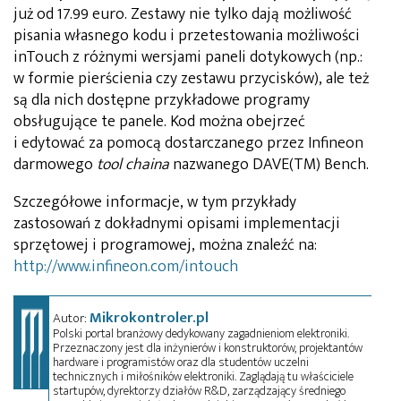
już od 17.99 euro. Zestawy nie tylko dają możliwość
pisania własnego kodu i przetestowania możliwości
inTouch z różnymi wersjami paneli dotykowych (np.:
w formie pierścienia czy zestawu przycisków), ale też
są dla nich dostępne przykładowe programy
obsługujące te panele. Kod można obejrzeć
i edytować za pomocą dostarczanego przez Infineon
darmowego
tool chaina
nazwanego DAVE(TM) Bench.
Szczegółowe informacje, w tym przykłady
zastosowań z dokładnymi opisami implementacji
sprzętowej i programowej, można znaleźć na:
http://www.infineon.com/intouch
Mikrokontroler.pl
Autor:
Polski portal branżowy dedykowany zagadnieniom elektroniki.
Przeznaczony jest dla inżynierów i konstruktorów, projektantów
hardware i programistów oraz dla studentów uczelni
technicznych i miłośników elektroniki. Zaglądają tu właściciele
startupów, dyrektorzy działów R&D, zarządzający średniego