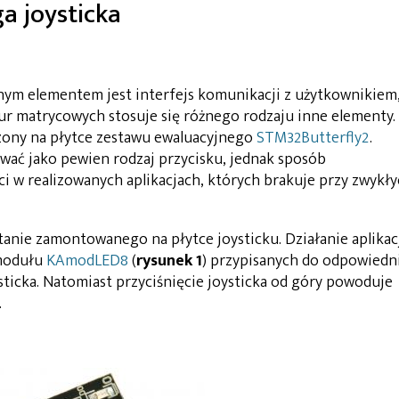
a joysticka
nym elementem jest interfejs komunikacji z użytkownikiem
ur matrycowych stosuje się różnego rodzaju inne elementy.
zony na płytce zestawu ewaluacyjnego
STM32Butterfly2
.
wać jako pewien rodzaj przycisku, jednak sposób
i w realizowanych aplikacjach, których brakuje przy zwykł
anie zamontowanego na płytce joysticku. Działanie aplikac
 modułu
KAmodLED8
(
rysunek 1
) przypisanych do odpowied
ysticka. Natomiast przyciśnięcie joysticka od góry powoduje
.