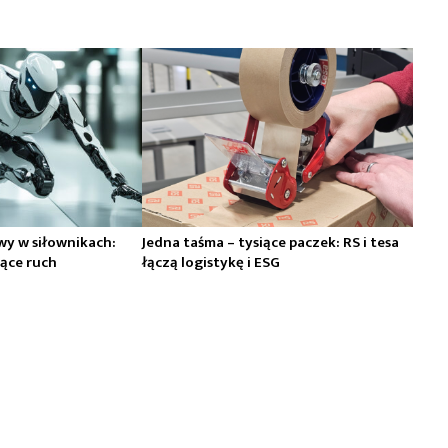
wy w siłownikach:
Jedna taśma – tysiące paczek: RS i tesa
ące ruch
łączą logistykę i ESG