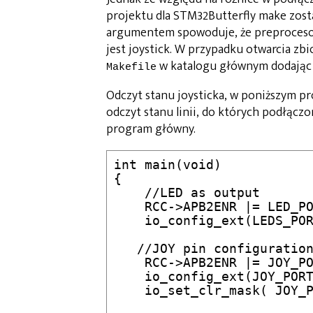
projektu dla STM32Butterfly make zo
argumentem spowoduje, że preprocesora
jest joystick. W przypadku otwarcia z
w katalogu głównym dodają
Makefile
Odczyt stanu joysticka, w poniższym pr
odczyt stanu linii, do których podłączo
program główny.
int main(void)

{

    //LED as output

    RCC->APB2ENR |= LED_PO
    io_config_ext(LEDS_POR
   //JOY pin configuration
    RCC->APB2ENR |= JOY_PO
    io_config_ext(JOY_PORT
    io_set_clr_mask( JOY_P