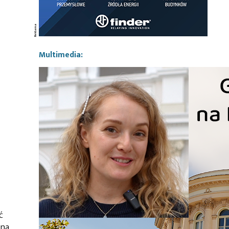
Multimedia:
ć
 na