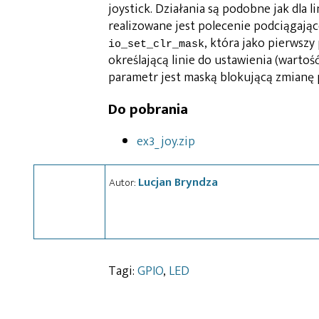
joystick. Działania są podobne jak dla li
realizowane jest polecenie podciągają
, która jako pierwsz
io_set_clr_mask
określającą linie do ustawienia (wartość
parametr jest maską blokującą zmianę p
Do pobrania
ex3_joy.zip
Lucjan Bryndza
Autor:
Tagi:
GPIO
,
LED