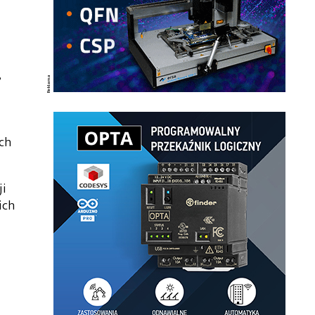
,
ych
ji
nich