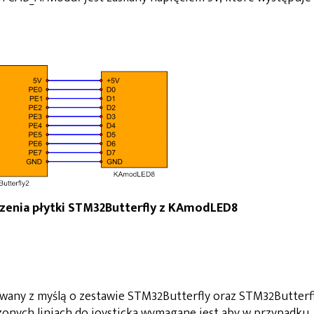
ączenia płytki STM32Butterfly z KAmodLED8
wany z myślą o zestawie STM32Butterfly oraz STM32Butterfl
zonych liniach do joysticka wymagane jest aby w przypadku