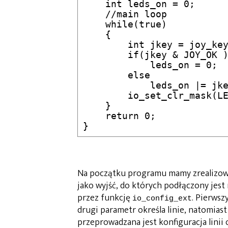
    int leds_on = 0;

    //main loop

    while(true)

    {

	int jkey = joy_keys();

	if(jkey & JOY_OK )

	    leds_on = 0;

	else

	    leds_on |= jkey>>1;        

	io_set_clr_mask(LEDS_PORT, leds_on, LEDS_BITS );

    }

    return 0;

Na początku programu mamy zrealizowan
jako wyjść, do których podłączony jest
przez funkcję
. Pierwsz
io_config_ext
drugi parametr określa linie, natomias
przeprowadzana jest konfiguracja linii