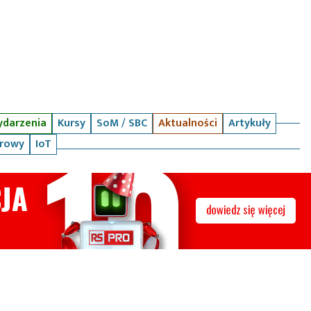
darzenia
Kursy
SoM / SBC
Aktualności
Artykuły
arowy
IoT