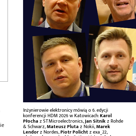
a
Inżynierowie elektronicy mówią o 6. edycji
konferencji HDM 2026 w Katowicach:
Karol
Płocha
z STMicroelectronics,
Jan Sitnik
z Rohde
ie
& Schwarz,
Mateusz Pluta
z Nokii,
Marek
Lendor
z Nordes,
Piotr Policht
z exa_22,