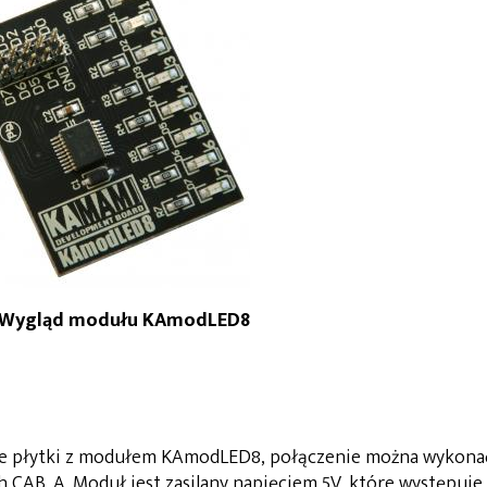
1. Wygląd modułu KAmodLED8
e płytki z modułem KAmodLED8, połączenie można wykona
CAB_A. Moduł jest zasilany napięciem 5V, które występuje