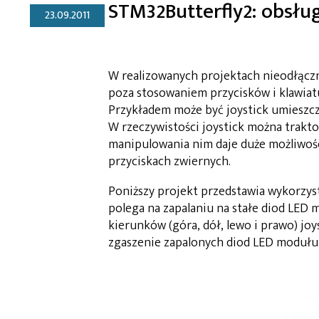
STM32Butterfly2: obsług
23.09.2011
W realizowanych projektach nieodłącz
poza stosowaniem przycisków i klawiat
Przykładem może być joystick umieszc
W rzeczywistości joystick można trakto
manipulowania nim daje duże możliwośc
przyciskach zwiernych.
Poniższy projekt przedstawia wykorzyst
polega na zapalaniu na stałe diod LED
kierunków (góra, dół, lewo i prawo) jo
zgaszenie zapalonych diod LED modułu