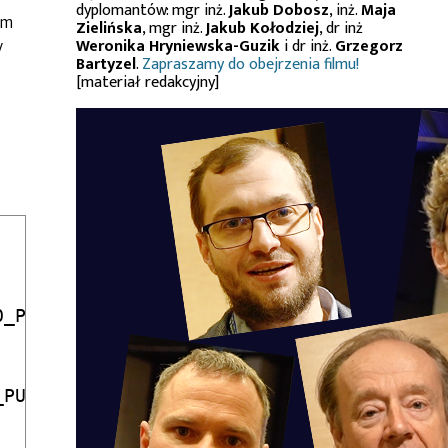
dyplomantów: mgr inż.
Jakub Dobosz
, inż.
Maja
ym
Zielińska
, mgr inż.
Jakub Kołodziej
, dr inż
y
Weronika Hryniewska-Guzik
i dr inż.
Grzegorz
Bartyzel
.
Zapraszamy do obejrzenia filmu!
[materiał redakcyjny]
_PP);

PULLUP );
