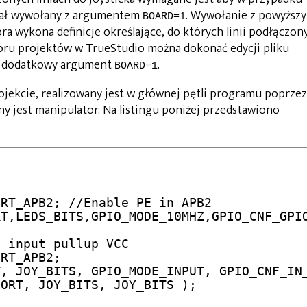
stał wywołany z argumentem
. Wywołanie z powyższ
BOARD=1
 wykona definicje określające, do których linii podłączon
bioru projektów w TrueStudio można dokonać edycji pliku
c dodatkowy argument
.
BOARD=1
ojekcie, realizowany jest w głównej pętli programu poprzez
ny jest manipulator. Na listingu poniżej przedstawiono
RT_APB2; //Enable PE in APB2

T,LEDS_BITS,GPIO_MODE_10MHZ,GPIO_CNF_GPIO
 input pullup VCC

RT_APB2;

, JOY_BITS, GPIO_MODE_INPUT, GPIO_CNF_IN_
ORT, JOY_BITS, JOY_BITS );
