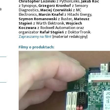
Christopher Lozinski
z PythonLinks,
Jakub Koc
z Synopsys,
Grzegorz Kronhof
z Sensory
a
Diagnostics,
Maciej Czerwiński
z MC
Electronics,
Marcin Knafel
z Hitachi Energy,
Szymon Romanowski
z Bustec,
Mateusz
Stępień
z Würth Elektronik,
Wojciech
Koczwara
z Rockwell Automation oraz
organizator
Rafał Stępień
z DoktorTronik.
Zapraszamy na film!
[materiał redakcyjny]
Filmy o produktach: