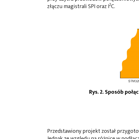
2
złączu magistrali SPI oraz I
C.
Rys. 2. Sposób poł
Przedstawiony projekt został przygoto
Jednak ze względu na różnice w podłąc