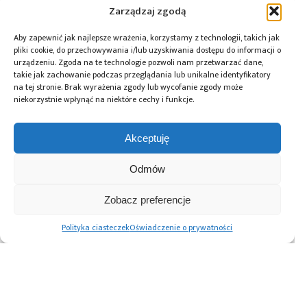
patrona medialnego imprez targowych, konkursów, hackathonów
Zarządzaj zgodą
i seminariów. Zapraszamy do współpracy!
Aby zapewnić jak najlepsze wrażenia, korzystamy z technologii, takich jak
pliki cookie, do przechowywania i/lub uzyskiwania dostępu do informacji o
Tagi:
NDN
,
oscyloskop
,
pomiary
,
sprzęt pomiarowy
urządzeniu. Zgoda na te technologie pozwoli nam przetwarzać dane,
takie jak zachowanie podczas przeglądania lub unikalne identyfikatory
na tej stronie. Brak wyrażenia zgody lub wycofanie zgody może
niekorzystnie wpłynąć na niektóre cechy i funkcje.
Przeczytaj również:
Akceptuję
Odmów
Zobacz preferencje
Monitory
OPTA
Automatyzacja
outdoorowe
i MicroPython –
magazynu
Polityka ciasteczek
Oświadczenie o prywatności
i komputery
połączenie
komponentów –
panelowe Necesa
automatyki
większa
do pracy 24/7
przemysłowej
efektywność
z Pythonem
i ciągłość
produkcji z ESSEGI
AUTOMATION