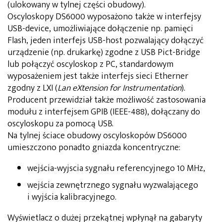
(ulokowany w tylnej części obudowy).
Oscyloskopy DS6000 wyposażono także w interfejsy
USB-device, umożliwiające dołączenie np. pamięci
Flash, jeden interfejs USB-host pozwalający dołączyć
urządzenie (np. drukarkę) zgodne z USB Pict-Bridge
lub połączyć oscyloskop z PC, standardowym
wyposażeniem jest także interfejs sieci Etherner
zgodny z LXI (
Lan eXtension for Instrumentation
).
Producent przewidział także możliwość zastosowania
modułu z interfejsem GPIB (IEEE-488), dołączany do
oscyloskopu za pomocą USB.
Na tylnej ściace obudowy oscyloskopów DS6000
umieszczono ponadto gniazda koncentryczne:
wejścia-wyjscia sygnału referencyjnego 10 MHz,
wejścia zewnętrznego sygnału wyzwalającego
i wyjścia kalibracyjnego.
Wyświetlacz o dużej przekątnej wpłynął na gabaryty