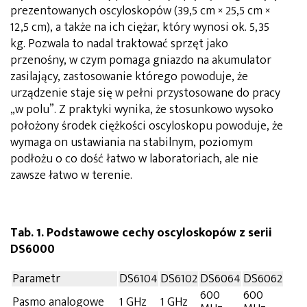
prezentowanych oscyloskopów (39,5 cm × 25,5 cm ×
12,5 cm), a także na ich ciężar, który wynosi ok. 5,35
kg. Pozwala to nadal traktować sprzęt jako
przenośny, w czym pomaga gniazdo na akumulator
zasilający, zastosowanie którego powoduje, że
urządzenie staje się w pełni przystosowane do pracy
„w polu”. Z praktyki wynika, że stosunkowo wysoko
położony środek ciężkości oscyloskopu powoduje, że
wymaga on ustawiania na stabilnym, poziomym
podłożu o co dość łatwo w laboratoriach, ale nie
zawsze łatwo w terenie.
Tab. 1. Podstawowe cechy oscyloskopów z serii
DS6000
Parametr
DS6104
DS6102
DS6064
DS6062
600
600
Pasmo analogowe
1 GHz
1 GHz