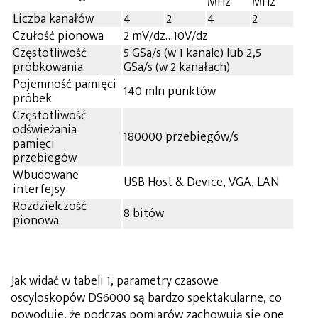
MHz
MHz
Liczba kanałów
4
2
4
2
Czułość pionowa
2 mV/dz…10V/dz
Częstotliwość
5 GSa/s (w 1 kanale) lub 2,5
próbkowania
GSa/s (w 2 kanałach)
Pojemność pamięci
140 mln punktów
próbek
Częstotliwość
odświeżania
180000 przebiegów/s
pamięci
przebiegów
Wbudowane
USB Host & Device, VGA, LAN
interfejsy
Rozdzielczość
8 bitów
pionowa
Jak widać w tabeli 1, parametry czasowe
oscyloskopów DS6000 są bardzo spektakularne, co
powoduje, że podczas pomiarów zachowują się one