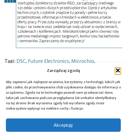
startupów, dyrektorzy działów R&D, zarządzający średniego
szczebla i prezesi dużych przedsiębiorstw. Oprócz artykułów
technicznych, czytelnik znajdzie tu porady i pełne kursy
przedmiotowe, informacje o trendach w elektronice, a także
oferty pracy. Przeczyta wywiady, przejrzy aktualności z branży w
kraju i na świecie oraz zadeklaruje swój udział w wydarzeniach,
szkoleniach i konferencjach. Mikrokontroler.pl pełni również rolę
patrona medialnego imprez targowych, konkursów, hackathonów
i seminariów. Zapraszamy do współpracy!
Tagi:
DSC
,
Future Electronics
,
Microchip
,
mikrokontrolery
,
news
,
podzespoły
Zarządzaj zgodą
Aby zapewnić jak najlepsze wrażenia, korzystamy z technologii, takich jak
pliki cookie, do przechowywania i/lub uzyskiwania dostępu do informacji o
Przeczytaj również:
urządzeniu. Zgoda na te technologie pozwoli nam przetwarzać dane,
takie jak zachowanie podczas przeglądania lub unikalne identyfikatory
na tej stronie. Brak wyrażenia zgody lub wycofanie zgody może
niekorzystnie wpłynąć na niektóre cechy i funkcje.
Akceptuję
Global Electronics
Microchip i Micron
Farnell podejmuje