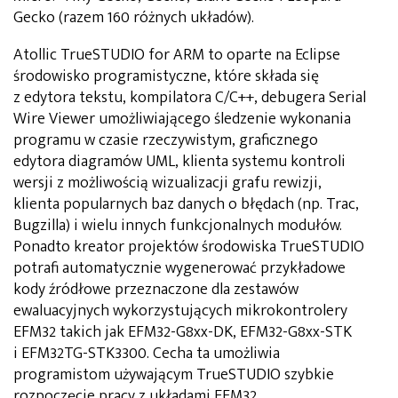
Gecko (razem 160 różnych układów).
Atollic TrueSTUDIO for ARM to oparte na Eclipse
środowisko programistyczne, które składa się
z edytora tekstu, kompilatora C/C++, debugera Serial
Wire Viewer umożliwiającego śledzenie wykonania
programu w czasie rzeczywistym, graficznego
edytora diagramów UML, klienta systemu kontroli
wersji z możliwością wizualizacji grafu rewizji,
klienta popularnych baz danych o błędach (np. Trac,
Bugzilla) i wielu innych funkcjonalnych modułów.
Ponadto kreator projektów środowiska TrueSTUDIO
potrafi automatycznie wygenerować przykładowe
kody źródłowe przeznaczone dla zestawów
ewaluacyjnych wykorzystujących mikrokontrolery
EFM32 takich jak EFM32-G8xx-DK, EFM32-G8xx-STK
i EFM32TG-STK3300. Cecha ta umożliwia
programistom używającym TrueSTUDIO szybkie
rozpoczęcie pracy z układami EFM32.