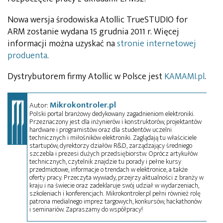
Nowa wersja środowiska Atollic TrueSTUDIO for
ARM zostanie wydana 15 grudnia 2011 r. Więcej
informacji można uzyskać na
stronie internetowej
produenta
.
Dystrybutorem firmy Atollic w Polsce jest
KAMAMI.pl
.
Mikrokontroler.pl
Autor:
Polski portal branżowy dedykowany zagadnieniom elektroniki.
Przeznaczony jest dla inżynierów i konstruktorów, projektantów
hardware i programistów oraz dla studentów uczelni
technicznych i miłośników elektroniki. Zaglądają tu właściciele
startupów, dyrektorzy działów R&D, zarządzający średniego
szczebla i prezesi dużych przedsiębiorstw. Oprócz artykułów
technicznych, czytelnik znajdzie tu porady i pełne kursy
przedmiotowe, informacje o trendach w elektronice, a także
oferty pracy. Przeczyta wywiady, przejrzy aktualności z branży w
kraju i na świecie oraz zadeklaruje swój udział w wydarzeniach,
szkoleniach i konferencjach. Mikrokontroler.pl pełni również rolę
patrona medialnego imprez targowych, konkursów, hackathonów
i seminariów. Zapraszamy do współpracy!