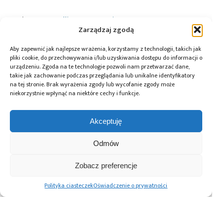
Tagi:
ARM
,
Atollic
,
Energy Micro
Zarządzaj zgodą
Aby zapewnić jak najlepsze wrażenia, korzystamy z technologii, takich jak
pliki cookie, do przechowywania i/lub uzyskiwania dostępu do informacji o
Przeczytaj również:
urządzeniu. Zgoda na te technologie pozwoli nam przetwarzać dane,
takie jak zachowanie podczas przeglądania lub unikalne identyfikatory
na tej stronie. Brak wyrażenia zgody lub wycofanie zgody może
niekorzystnie wpłynąć na niektóre cechy i funkcje.
Akceptuję
10 lat Finder
Global Electronics
Microchip i Micron
Polska – jubileusz
Association
prezentują
Odmów
z perspektywą
opublikowało
architekturę
dalszego rozwoju
normę IPC-A-630A
pamięci masowej
dotyczącą
PCIe® Gen 6 dla AI
Zobacz preferencje
obudów
oraz centrów
elektronicznych
danych
Polityka ciasteczek
Oświadczenie o prywatności
Advertising prices
Kontakt
Polityka prywatności
Cennik reklam
O nas