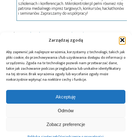
szkoleniach i konferencjach. Mikrokontroler.pl pełni również rolę
patrona medialnego imprez targowych, konkursów, hackathonów
i seminariów. Zapraszamy do współpracy!
Tagi:
IQRF
,
konkurs
,
MESH
,
Microrisc
,
Soyter
,
Wireless
Zarządzaj zgodą
Aby zapewnić jak najlepsze wrażenia, korzystamy z technologii, takich jak
pliki cookie, do przechowywania i/lub uzyskiwania dostępu do informacji o
urządzeniu. Zgoda na te technologie pozwoli nam przetwarzać dane,
Przeczytaj również:
takie jak zachowanie podczas przeglądania lub unikalne identyfikatory
na tej stronie. Brak wyrażenia zgody lub wycofanie zgody może
niekorzystnie wpłynąć na niektóre cechy i funkcje.
Akceptuję
Przemysłowe
Rozwiązanie PoE
Terminal
Odmów
moduły Ethernet
typu „plug-and-
LoRaWAN InHand
I/O z serii ET od
play” o mocy 90
LT312 –
ICP DAS –
W usprawnia
przemysłowy
Zobacz preferencje
elastyczne
wdrażanie
terminal
rozwiązania dla
przemysłowych
transmisji danych
Polityka ciasteczek
Oświadczenie o prywatności