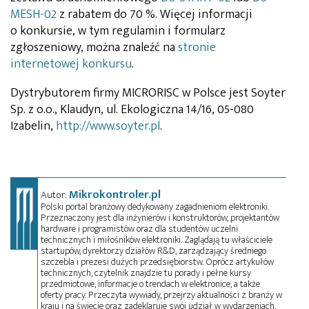
MESH-02
z rabatem do 70 %. Więcej informacji
o konkursie, w tym regulamin i formularz
zgłoszeniowy, można znaleźć na
stronie
internetowej konkursu
.
Dystrybutorem firmy MICRORISC w Polsce jest Soyter
Sp. z o.o., Klaudyn, ul. Ekologiczna 14/16, 05-080
Izabelin,
http://www.soyter.pl
.
Mikrokontroler.pl
Autor:
Polski portal branżowy dedykowany zagadnieniom elektroniki.
Przeznaczony jest dla inżynierów i konstruktorów, projektantów
hardware i programistów oraz dla studentów uczelni
technicznych i miłośników elektroniki. Zaglądają tu właściciele
startupów, dyrektorzy działów R&D, zarządzający średniego
szczebla i prezesi dużych przedsiębiorstw. Oprócz artykułów
technicznych, czytelnik znajdzie tu porady i pełne kursy
przedmiotowe, informacje o trendach w elektronice, a także
oferty pracy. Przeczyta wywiady, przejrzy aktualności z branży w
kraju i na świecie oraz zadeklaruje swój udział w wydarzeniach,