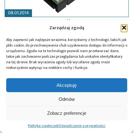
08.01.2014
Nowy programator dla systemu IQRF
Zarządzaj zgodą
Aby zapewnić jak najlepsze wrażenia, korzystamy z technologii, takich jak
pliki cookie, do przechowywania i/lub uzyskiwania dostępu do informacji o
urządzeniu. Zgoda na te technologie pozwoli nam przetwarzać dane,
takie jak zachowanie podczas przeglądania lub unikalne identyfikatory
na tej stronie. Brak wyrażenia zgody lub wycofanie zgody może
niekorzystnie wpłynąć na niektóre cechy i funkcje.
Akceptuję
Odmów
06.12.2013
Zobacz preferencje
Nowy inteligentny transceiver radiowy
Polityka ciasteczek
Oświadczenie o prywatności
IQRF