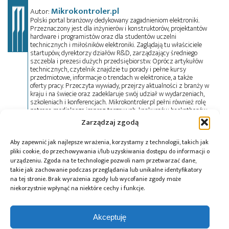
Mikrokontroler.pl
Autor:
Polski portal branżowy dedykowany zagadnieniom elektroniki.
Przeznaczony jest dla inżynierów i konstruktorów, projektantów
hardware i programistów oraz dla studentów uczelni
technicznych i miłośników elektroniki. Zaglądają tu właściciele
startupów, dyrektorzy działów R&D, zarządzający średniego
szczebla i prezesi dużych przedsiębiorstw. Oprócz artykułów
technicznych, czytelnik znajdzie tu porady i pełne kursy
przedmiotowe, informacje o trendach w elektronice, a także
oferty pracy. Przeczyta wywiady, przejrzy aktualności z branży w
kraju i na świecie oraz zadeklaruje swój udział w wydarzeniach,
szkoleniach i konferencjach. Mikrokontroler.pl pełni również rolę
patrona medialnego imprez targowych, konkursów, hackathonów
i seminariów. Zapraszamy do współpracy!
Zarządzaj zgodą
Aby zapewnić jak najlepsze wrażenia, korzystamy z technologii, takich jak
pliki cookie, do przechowywania i/lub uzyskiwania dostępu do informacji o
Tagi:
ColdFire
,
Freescale
,
Future Electronics
,
Kinetis
,
urządzeniu. Zgoda na te technologie pozwoli nam przetwarzać dane,
mikrokontrolery
,
TSS
takie jak zachowanie podczas przeglądania lub unikalne identyfikatory
na tej stronie. Brak wyrażenia zgody lub wycofanie zgody może
niekorzystnie wpłynąć na niektóre cechy i funkcje.
Przeczytaj również:
Akceptuję