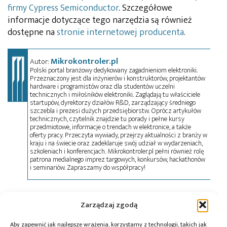
firmy Cypress Semiconductor
. Szczegółowe
informacje dotyczące tego narzędzia są również
dostępne na
stronie internetowej producenta
.
Mikrokontroler.pl
Autor:
Polski portal branżowy dedykowany zagadnieniom elektroniki.
Przeznaczony jest dla inżynierów i konstruktorów, projektantów
hardware i programistów oraz dla studentów uczelni
technicznych i miłośników elektroniki. Zaglądają tu właściciele
startupów, dyrektorzy działów R&D, zarządzający średniego
szczebla i prezesi dużych przedsiębiorstw. Oprócz artykułów
technicznych, czytelnik znajdzie tu porady i pełne kursy
przedmiotowe, informacje o trendach w elektronice, a także
oferty pracy. Przeczyta wywiady, przejrzy aktualności z branży w
kraju i na świecie oraz zadeklaruje swój udział w wydarzeniach,
szkoleniach i konferencjach. Mikrokontroler.pl pełni również rolę
patrona medialnego imprez targowych, konkursów, hackathonów
i seminariów. Zapraszamy do współpracy!
Tagi:
ADC
,
ARM
,
Cortex-M3
,
Cypress
,
PSoC
,
uVision
Zarządzaj zgodą
Aby zapewnić jak najlepsze wrażenia, korzystamy z technologii, takich jak